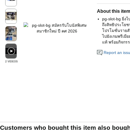
About this ite
pg-slot-bg ยิ่ง
ถึงสิทธิประโยช
โปรโมชั่นรายสัป
ไปยังเกมพรีเมีย
แท้ พร้อมกิจกรร
Report an issue
2 VIDEOS
Customers who bought this item also bough