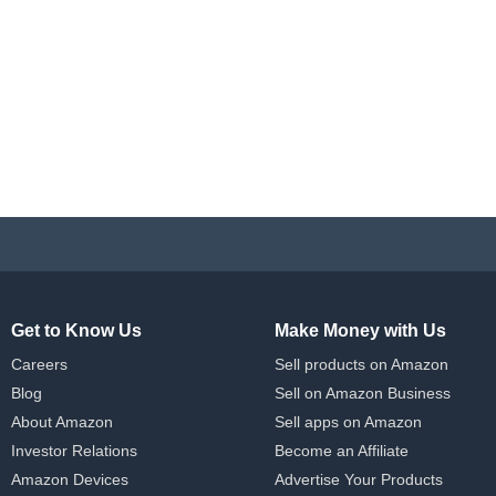
Get to Know Us
Make Money with Us
Careers
Sell products on Amazon
Blog
Sell on Amazon Business
About Amazon
Sell apps on Amazon
Investor Relations
Become an Affiliate
Amazon Devices
Advertise Your Products