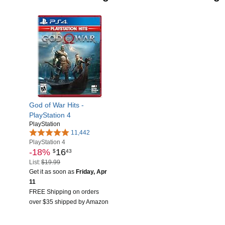
God of War Hits -
PlayStation 4
PlayStation
11,442
PlayStation 4
-18%
16
$
43
List:
$19.99
Get it as soon as
Friday, Apr
11
FREE Shipping on orders
over $35 shipped by Amazon