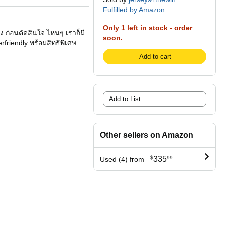
Fulfilled by Amazon
Only 1 left in stock - order
ง ก่อนตัดสินใจ ไหนๆ เราก็มี
soon.
rfriendly พร้อมสิทธิพิเศษ
Add to cart
Add to List
Other sellers on Amazon
$
335
99
Used (4) from