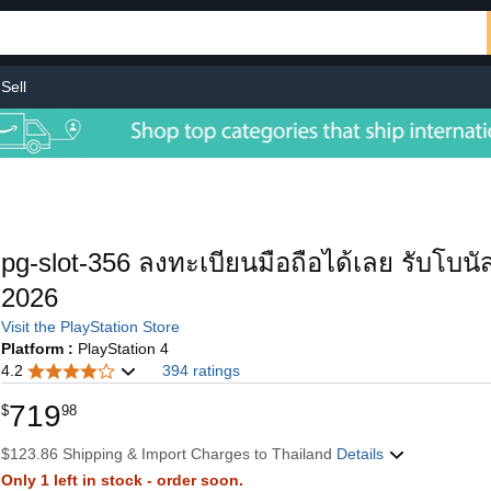
Sell
pg-slot-356 ลงทะเบียนมือถือได้เลย รับโบนัส
2026
Visit the PlayStation Store
Platform :
PlayStation 4
4.2
394 ratings
719
$
98
$123.86 Shipping & Import Charges to Thailand
Details
Only 1 left in stock - order soon.