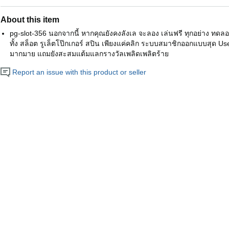
About this item
pg-slot-356 นอกจากนี้ หากคุณยังคงลังเล จะลอง เล่นฟรี ทุกอย่าง ทดลอ
ทั้ง สล็อต รูเล็ตโป๊กเกอร์ สปิน เพียงแค่คลิก ระบบสมาชิกออกแบบสุด Use
มากมาย แถมยังสะสมแต้มแลกรางวัลเพลิดเพลิตร้าย
Report an issue with this product or seller