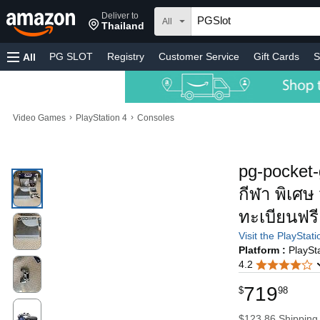
Deliver to
All
Thailand
PG SLOT
Registry
Customer Service
Gift Cards
S
All
›
›
Video Games
PlayStation 4
Consoles
pg-pocket-
กีฬา พิเศ
ทะเบียนฟรี
Visit the PlayStat
Platform :
PlaySt
4.2
719
$
98
$123.86 Shipping