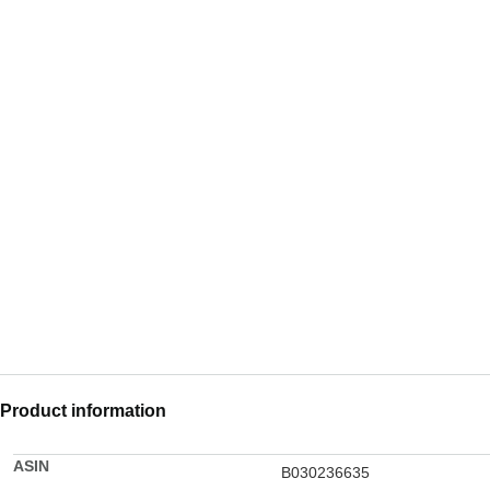
Product information
ASIN
B030236635