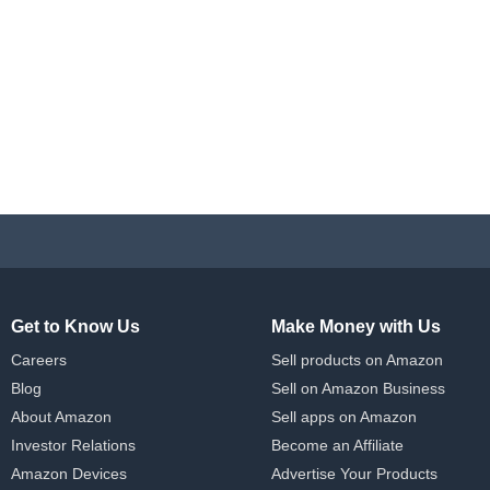
Get to Know Us
Make Money with Us
Careers
Sell products on Amazon
Blog
Sell on Amazon Business
About Amazon
Sell apps on Amazon
Investor Relations
Become an Affiliate
Amazon Devices
Advertise Your Products