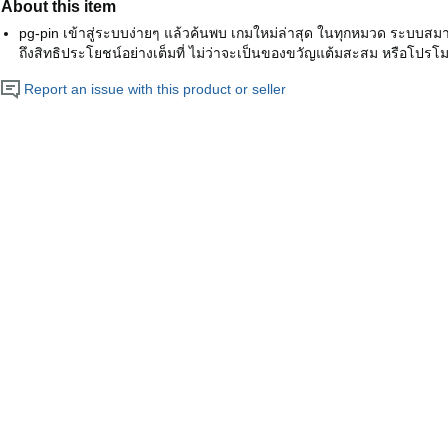
About this item
pg-pin เข้าสู่ระบบง่ายๆ แล้วค้นพบ เกมใหม่ล่าสุด ในทุกหมวด ระบบสมา
ถึงสิทธิประโยชน์อย่างเต็มที่ ไม่ว่าจะเป็นของขวัญแต้มสะสม หรือโปรโม
Report an issue with this product or seller