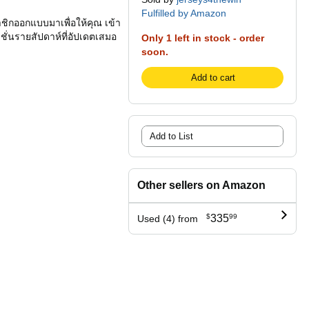
Fulfilled by Amazon
ชิกออกแบบมาเพื่อให้คุณ เข้า
ชั่นรายสัปดาห์ที่อัปเดตเสมอ
Only 1 left in stock - order
soon.
Add to cart
Add to List
Other sellers on Amazon
$
335
99
Used (4) from