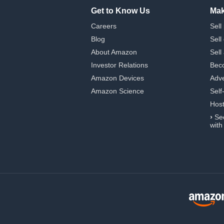
Get to Know Us
Mak
Careers
Sell
Blog
Sell
About Amazon
Sell
Investor Relations
Beco
Amazon Devices
Adve
Amazon Science
Self
Hos
›
Se
with