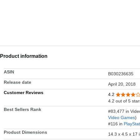
Product information
ASIN
B030236635
Release date
April 20, 2018
Customer Reviews
4.2
4.2 out of 5 star
Best Sellers Rank
#83,477 in Vid
Video Games
)
#116 in
PlaySta
Product Dimensions
14.3 x 4.5 x 17