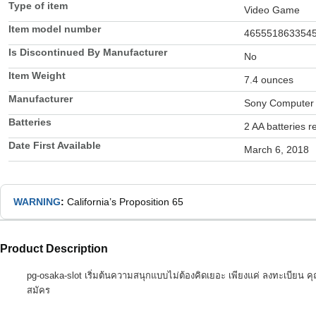
Type of item
Video Game
Item model number
465551863354
Is Discontinued By Manufacturer
No
Item Weight
7.4 ounces
Manufacturer
Sony Computer 
Batteries
2 AA batteries r
Date First Available
March 6, 2018
WARNING
:
California’s Proposition 65
Product Description
pg-osaka-slot เริ่มต้นความสนุกแบบไม่ต้องคิดเยอะ เพียงแค่ ลงทะเบียน คุ
สมัคร