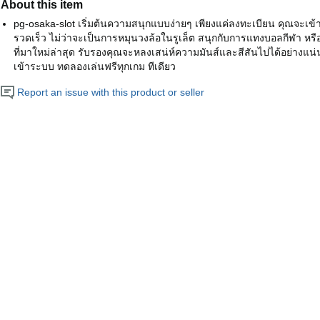
About this item
pg-osaka-slot เริ่มต้นความสนุกแบบง่ายๆ เพียงแค่ลงทะเบียน คุณจะเข้
รวดเร็ว ไม่ว่าจะเป็นการหมุนวงล้อในรูเล็ต สนุกกับการแทงบอลกีฬา หรือท
ที่มาใหม่ล่าสุด รับรองคุณจะหลงเสน่ห์ความมันส์และสีสันไปได้อย่างแน่
เข้าระบบ ทดลองเล่นฟรีทุกเกม ทีเดียว
Report an issue with this product or seller