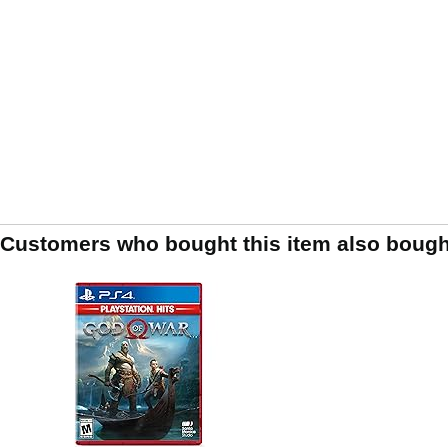
Customers who bought this item also bough