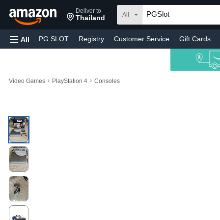
Deliver to
All
Thailand
PG SLOT
Registry
Customer Service
Gift Cards
All
›
›
Video Games
PlayStation 4
Consoles