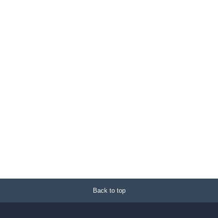
Back to top