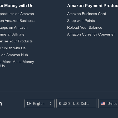
e Money with Us
Amazon Payment Produc
 products on Amazon
Amazon Business Card
 on Amazon Business
Shop with Points
 apps on Amazon
Reload Your Balance
me an Affiliate
Amazon Currency Converter
rtise Your Products
-Publish with Us
t an Amazon Hub
e More Make Money
 Us
English
$
USD - U.S. Dollar
United