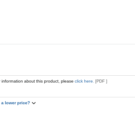
 information about this product, please
click here.
[PDF ]
t a lower price?