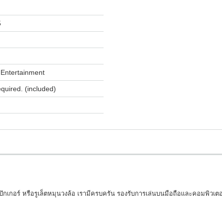
5
Entertainment
equired. (included)
ิน โป๊กเกอร์ หรือรูเล็ตหมุนวงล้อ เรามีครบครัน รองรับการเล่นบนมือถือและคอมพิว