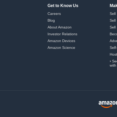
Get to Know Us
Mak
Careers
Sell
Blog
Sell
About Amazon
Sell
Investor Relations
Beco
Amazon Devices
Adve
Amazon Science
Self
Hos
›
Se
with