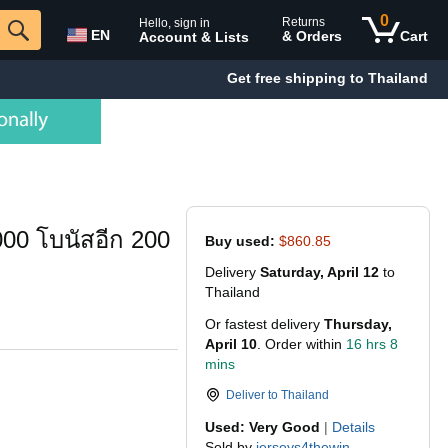
0
Returns
Hello, sign in
EN
& Orders
Cart
Account & Lists
Get free shipping to Thailand
00 โบนัสอีก 200
Buy used:
$860.85
Delivery
Saturday, April 12
to
Thailand
Or fastest delivery
Thursday,
April 10
. Order within
16 hrs 8
mins
Deliver to
Thailand
Used: Very Good
|
Details
Sold by
jerseys4thewin