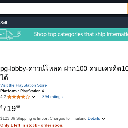
Sell
pg-lobby-ดาวน์โหลด ฝาก100 ครบเครดิต10
ได้
Visit the PlayStation Store
Platform :
PlayStation 4
4.2
394 ratings
719
$
98
$123.86 Shipping & Import Charges to Thailand
Details
Only 1 left in stock - order soon.