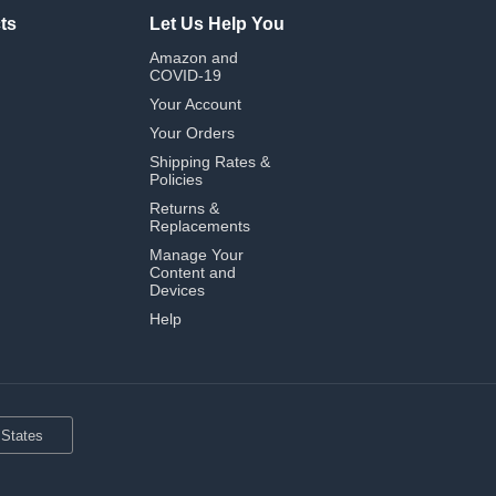
ts
Let Us Help You
Amazon and
COVID-19
Your Account
Your Orders
Shipping Rates &
Policies
Returns &
Replacements
Manage Your
Content and
Devices
Help
 States