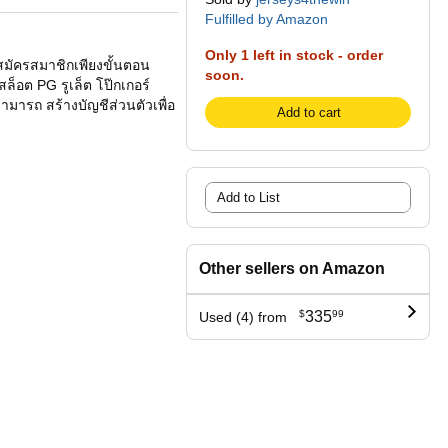
Fulfilled by Amazon
Only 1 left in stock - order
สมัครสมาชิกเพียงขั้นตอน
soon.
็อต PG รูเล็ต โป๊กเกอร์
มารถ สร้างบัญชีส่วนตัวเพื่อ
Add to cart
Add to List
Other sellers on Amazon
$
335
99
Used (4) from