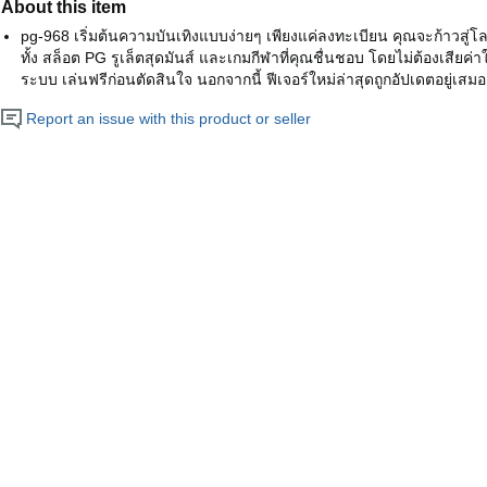
About this item
pg-968 เริ่มต้นความบันเทิงแบบง่ายๆ เพียงแค่ลงทะเบียน คุณจะก้าวสู
ทั้ง สล็อต PG รูเล็ตสุดมันส์ และเกมกีฬาที่คุณชื่นชอบ โดยไม่ต้องเสียค่า
ระบบ เล่นฟรีก่อนตัดสินใจ นอกจากนี้ ฟีเจอร์ใหม่ล่าสุดถูกอัปเดตอยู่เสมอ
Report an issue with this product or seller