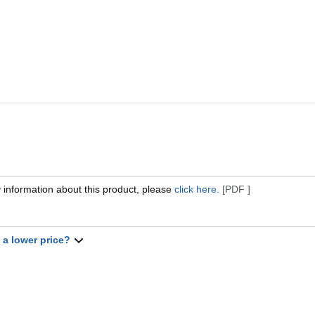
 information about this product, please
click here.
[PDF ]
t a lower price?