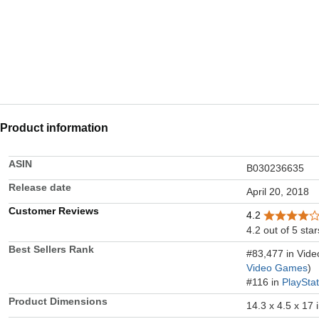
Product information
ASIN
B030236635
Release date
April 20, 2018
Customer Reviews
4.2
4.2 out of 5 star
Best Sellers Rank
#83,477 in Vid
Video Games
)
#116 in
PlaySta
Product Dimensions
14.3 x 4.5 x 17