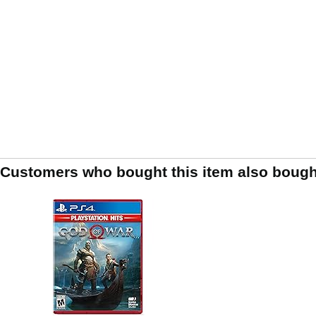
Customers who bought this item also bough