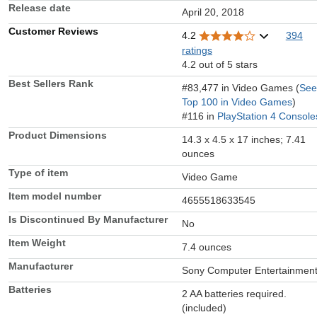
Release date
April 20, 2018
Customer Reviews
4.2
394
ratings
4.2 out of 5 stars
Best Sellers Rank
#83,477 in Video Games (
See
Top 100 in Video Games
)
#116 in
PlayStation 4 Console
Product Dimensions
14.3 x 4.5 x 17 inches; 7.41
ounces
Type of item
Video Game
Item model number
4655518633545
Is Discontinued By Manufacturer
No
Item Weight
7.4 ounces
Manufacturer
Sony Computer Entertainmen
Batteries
2 AA batteries required.
(included)