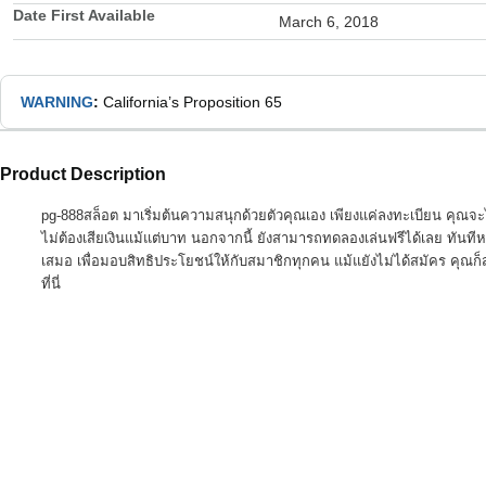
Date First Available
March 6, 2018
WARNING
:
California’s Proposition 65
Product Description
pg-888สล็อต มาเริ่มต้นความสนุกด้วยตัวคุณเอง เพียงแค่ลงทะเบียน คุณจะไ
ไม่ต้องเสียเงินแม้แต่บาท นอกจากนี้ ยังสามารถทดลองเล่นฟรีได้เลย ทันที
เสมอ เพื่อมอบสิทธิประโยชน์ให้กับสมาชิกทุกคน แม้แยังไม่ได้สมัคร คุณก
ที่นี่