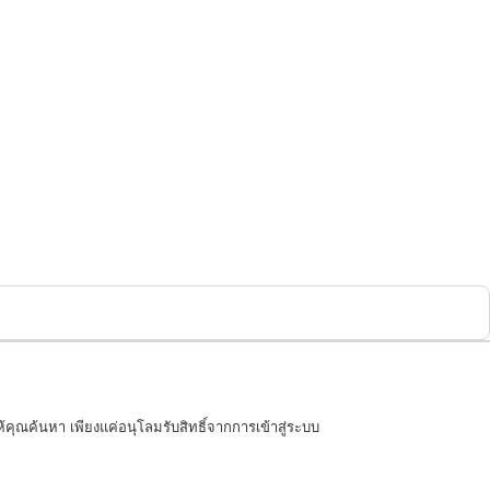
คุณค้นหา เพียงแค่อนุโลมรับสิทธิ์จากการเข้าสู่ระบบ