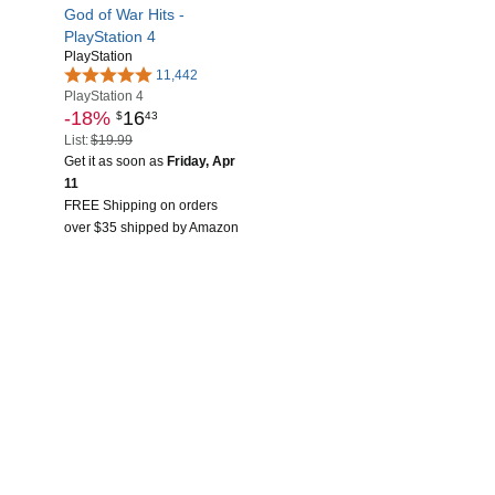
God of War Hits -
PlayStation 4
PlayStation
11,442
PlayStation 4
-18%
16
$
43
List:
$19.99
Get it as soon as
Friday, Apr
11
FREE Shipping on orders
over $35 shipped by Amazon