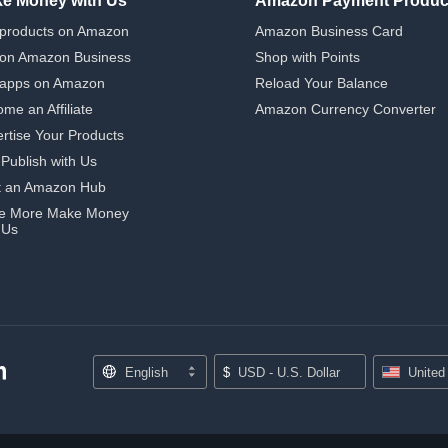
e Money with Us
Amazon Payment Produc
 products on Amazon
Amazon Business Card
 on Amazon Business
Shop with Points
 apps on Amazon
Reload Your Balance
me an Affiliate
Amazon Currency Converter
rtise Your Products
-Publish with Us
t an Amazon Hub
e More Make Money
 Us
English
$
USD - U.S. Dollar
United