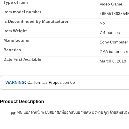
Type of item
Video Game
Item model number
465551863354
Is Discontinued By Manufacturer
No
Item Weight
7.4 ounces
Manufacturer
Sony Computer 
Batteries
2 AA batteries r
Date First Available
March 6, 2018
WARNING
:
California’s Proposition 65
Product Description
pg-745 นอกจากนี้ ระบบสมาชิกที่ออกแบบมาพิเศษ ยังพรมคุณด้วยสิทธิประโยช