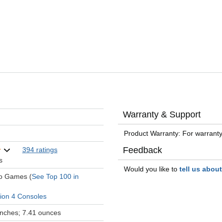
Warranty & Support
Product Warranty: For warranty
Feedback
394 ratings
s
Would you like to
tell us abou
eo Games (
See Top 100 in
tion 4 Consoles
 inches; 7.41 ounces