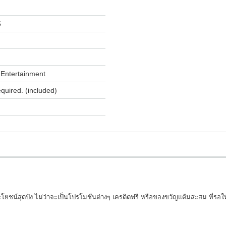
5
Entertainment
equired. (included)
น์สุดปัง ไม่ว่าจะเป็นโปรโมชั่นต่างๆ เครดิตฟรี หรือของขวัญแต้มสะสม ที่รอให้