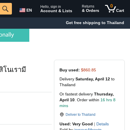
0
Returns
Hello, sign in
EN
& Orders
Cart
Account & Lists
Get free shipping to Thailand
สิโนเรามี
Buy used:
$860.85
Delivery
Saturday, April 12
to
Thailand
Or fastest delivery
Thursday,
April 10
. Order within
16 hrs 8
mins
Deliver to
Thailand
Used: Very Good
|
Details
Sold by
jerseys4thewin