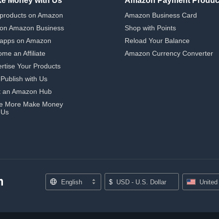
e Money with Us
Amazon Payment Produc
 products on Amazon
Amazon Business Card
 on Amazon Business
Shop with Points
 apps on Amazon
Reload Your Balance
me an Affiliate
Amazon Currency Converter
rtise Your Products
-Publish with Us
t an Amazon Hub
e More Make Money
 Us
English
$
USD - U.S. Dollar
United