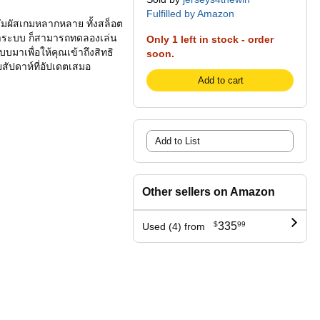
Fulfilled by Amazon
สัมผัสเกมหลากหลาย ทั้งสล็อต
เข้าระบบ ก็สามารถทดลองเล่น
Only 1 left in stock - order
มาเพื่อให้คุณเข้าถึงสิทธิ
soon.
สัปดาห์ที่อัปเดตเสมอ
Add to cart
Add to List
Other sellers on Amazon
$
335
99
Used (4) from