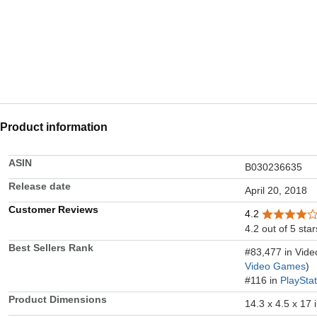
Product information
ASIN
B030236635
Release date
April 20, 2018
Customer Reviews
4.2
4.2 out of 5 star
Best Sellers Rank
#83,477 in Vid
Video Games
)
#116 in
PlaySta
Product Dimensions
14.3 x 4.5 x 17