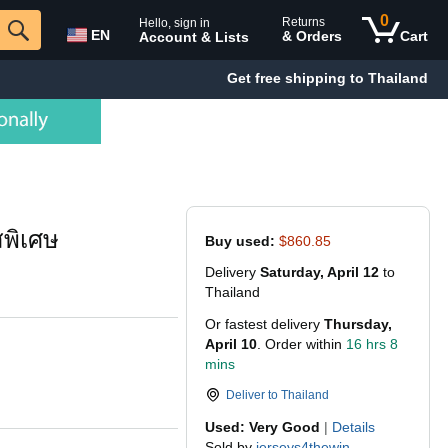
0
Returns
Hello, sign in
EN
& Orders
Cart
Account & Lists
Get free shipping to Thailand
สพิเศษ
Buy used:
$860.85
Delivery
Saturday, April 12
to
Thailand
Or fastest delivery
Thursday,
April 10
. Order within
16 hrs 8
mins
Deliver to
Thailand
Used: Very Good
|
Details
Sold by
jerseys4thewin