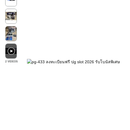
2 VIDEOS