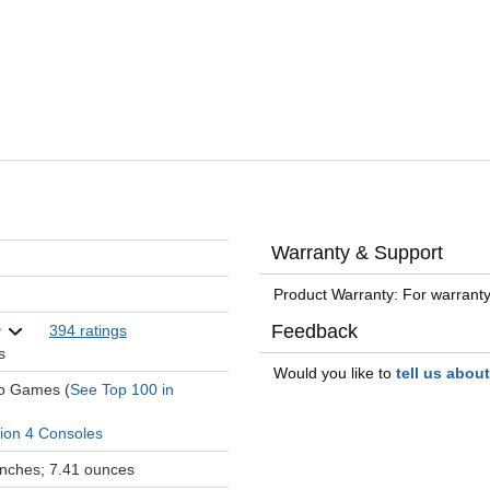
Warranty & Support
Product Warranty: For warranty
Feedback
394 ratings
s
Would you like to
tell us abou
eo Games (
See Top 100 in
tion 4 Consoles
 inches; 7.41 ounces