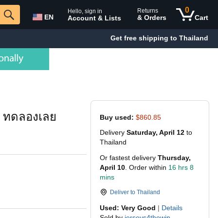
0
Returns
Hello, sign in
EN
& Orders
Cart
Account & Lists
Get free shipping to Thailand
งๆ ทดลองเลย
Buy used:
$860.85
Delivery
Saturday, April 12
to
Thailand
Or fastest delivery
Thursday,
April 10
. Order within
16 hrs 8
mins
Deliver to
Thailand
Used: Very Good
|
Details
Sold by
jerseys4thewin