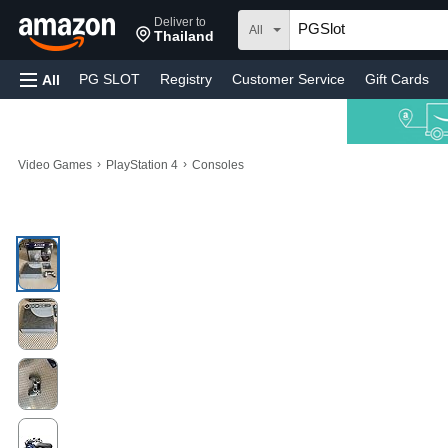
Deliver to
All
Thailand
PG SLOT
Registry
Customer Service
Gift Cards
All
›
›
Video Games
PlayStation 4
Consoles