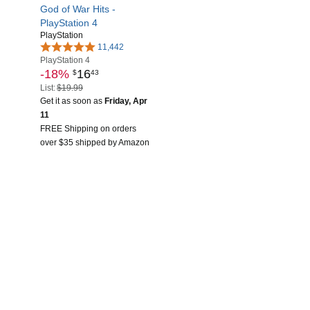
God of War Hits -
PlayStation 4
PlayStation
11,442
PlayStation 4
-18%
16
$
43
List:
$19.99
Get it as soon as
Friday, Apr
11
FREE Shipping on orders
over $35 shipped by Amazon