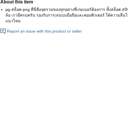
About this item
pg-สล็อต-png ที่นี่คือจุดรวมของทุกอย่างที่เกมเมอร์ต้องการ ทั้งสล็อต สปิ
ล้อ เรามีครบครัน รองรับการเล่นบนมือถือและคอมพิวเตอร์ ได้ความลื่นไ
แนวไหน
Report an issue with this product or seller