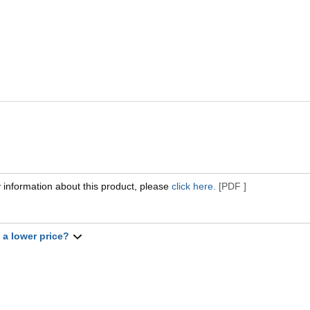
 information about this product, please
click here.
[PDF ]
t a lower price?