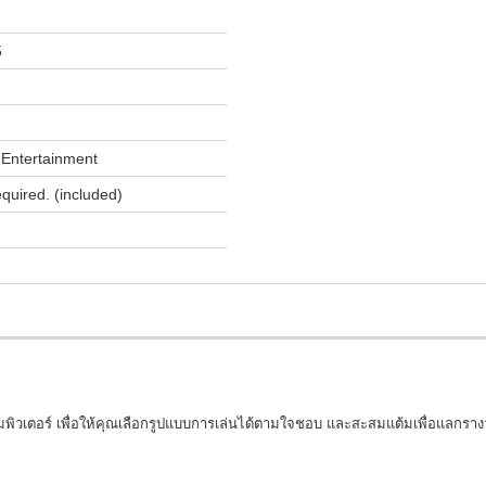
5
Entertainment
equired. (included)
ิวเตอร์ เพื่อให้คุณเลือกรูปแบบการเล่นได้ตามใจชอบ และสะสมแต้มเพื่อแลกรางวั