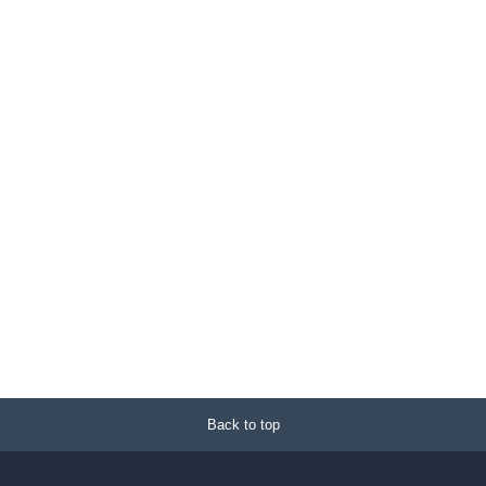
Back to top