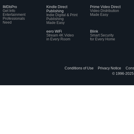
IMDbPro
Kindle Direct
Prime Video Direct
Get Info
Video Distribution
Publishing
Entertainment
Made Easy
Indie Digital & Print
Professionals
Publishing
Need
Made Easy
eero WiFi
Blink
Stream 4K Video
Smart Security
in Every Room
for Every Home
Conditions of Use
Privacy Notice
Cons
© 1996-2025, 