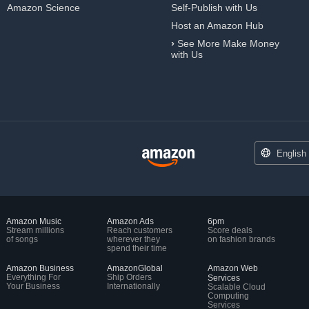
Amazon Science
Self-Publish with Us
Host an Amazon Hub
›
See More Make Money
with Us
English
Amazon Music
Amazon Ads
6pm
Stream millions
Reach customers
Score deals
of songs
wherever they
on fashion brands
spend their time
Amazon Business
AmazonGlobal
Amazon Web
Everything For
Ship Orders
Services
Your Business
Internationally
Scalable Cloud
Computing
Services