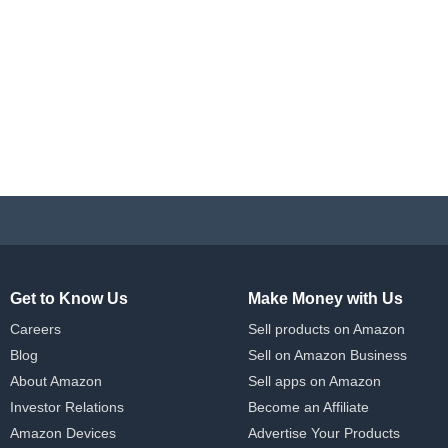
Get to Know Us
Make Money with Us
Careers
Sell products on Amazon
Blog
Sell on Amazon Business
About Amazon
Sell apps on Amazon
Investor Relations
Become an Affiliate
Amazon Devices
Advertise Your Products