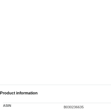
Product information
ASIN
B030236635