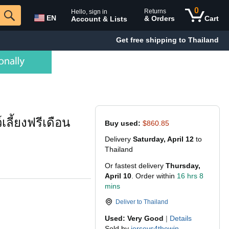
0
Returns
Hello, sign in
EN
& Orders
Cart
Account & Lists
Get free shipping to Thailand
ลี้ยงฟรีเดือน
Buy used:
$860.85
Delivery
Saturday, April 12
to
Thailand
Or fastest delivery
Thursday,
April 10
. Order within
16 hrs 8
mins
Deliver to
Thailand
Used: Very Good
|
Details
Sold by
jerseys4thewin