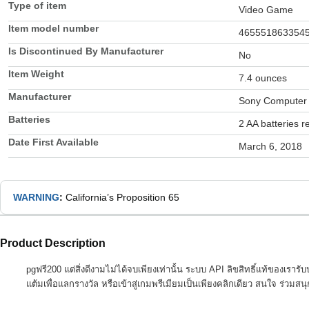
Type of item
Video Game
Item model number
465551863354
Is Discontinued By Manufacturer
No
Item Weight
7.4 ounces
Manufacturer
Sony Computer 
Batteries
2 AA batteries r
Date First Available
March 6, 2018
WARNING
:
California’s Proposition 65
Product Description
pgฟรี200 แต่สิ่งดีงามไม่ได้จบเพียงเท่านั้น ระบบ API ลิขสิทธิ์แท้ของเร
แต้มเพื่อแลกรางวัล หรือเข้าสู่เกมพรีเมียมเป็นเพียงคลิกเดียว สนใจ ร่วมส