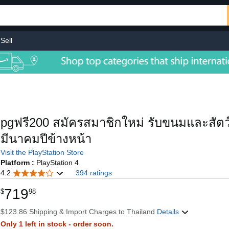
Sell
pgฟรี200 สมัครสมาชิกใหม่ รับขนมและสัตว์เ
มีนาคมปีข้างหน้า
Visit the PlayStation Store
Platform :
PlayStation 4
4.2
394 ratings
719
$
98
$123.86 Shipping & Import Charges to Thailand
Details
Only 1 left in stock - order soon.