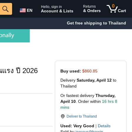
0
Returns
Hello, sign in
EN
& Orders
Cart
Account & Lists
Get free shipping to Thailand
นแรง ปี 2026
Buy used:
$860.85
Delivery
Saturday, April 12
to
Thailand
Or fastest delivery
Thursday,
April 10
. Order within
16 hrs 8
mins
Deliver to
Thailand
Used: Very Good
|
Details
Sold by
jerseys4thewin