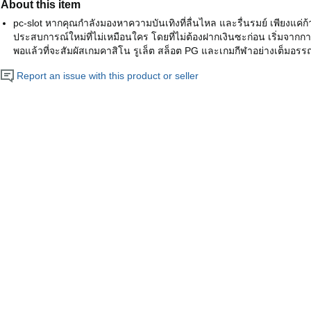
About this item
pc-slot หากคุณกำลังมองหาความบันเทิงที่ลื่นไหล และรื่นรมย์ เพียงแค่ก
ประสบการณ์ใหม่ที่ไม่เหมือนใคร โดยที่ไม่ต้องฝากเงินซะก่อน เริ่มจากการ
พอแล้วที่จะสัมผัสเกมคาสิโน รูเล็ต สล็อต PG และเกมกีฬาอย่างเต็มอรร
Report an issue with this product or seller