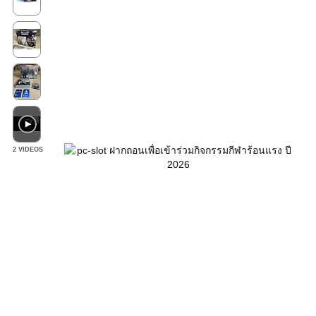
2 VIDEOS