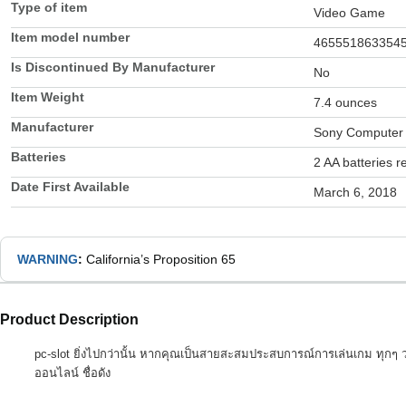
Type of item
Video Game
Item model number
465551863354
Is Discontinued By Manufacturer
No
Item Weight
7.4 ounces
Manufacturer
Sony Computer 
Batteries
2 AA batteries r
Date First Available
March 6, 2018
WARNING
:
California’s Proposition 65
Product Description
pc-slot ยิ่งไปกว่านั้น หากคุณเป็นสายสะสมประสบการณ์การเล่นเกม ทุกๆ วง
ออนไลน์ ชื่อดัง