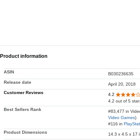
Product information
ASIN
B030236635
Release date
April 20, 2018
Customer Reviews
4.2
4.2 out of 5 star
Best Sellers Rank
#83,477 in Vid
Video Games
)
#116 in
PlaySta
Product Dimensions
14.3 x 4.5 x 17