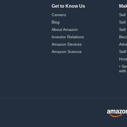
Get to Know Us
Mak
Careers
Sell
Blog
Sell
About Amazon
Sell
Investor Relations
Beco
Amazon Devices
Adve
Amazon Science
Self
Hos
›
Se
with