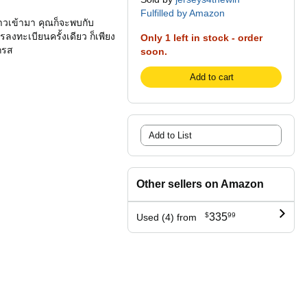
Fulfilled by Amazon
้าวเข้ามา คุณก็จะพบกับ
ลงทะเบียนครั้งเดียว ก็เพียง
Only 1 left in stock - order
ถรส
soon.
Add to cart
Add to List
Other sellers on Amazon
$
335
99
Used (4) from