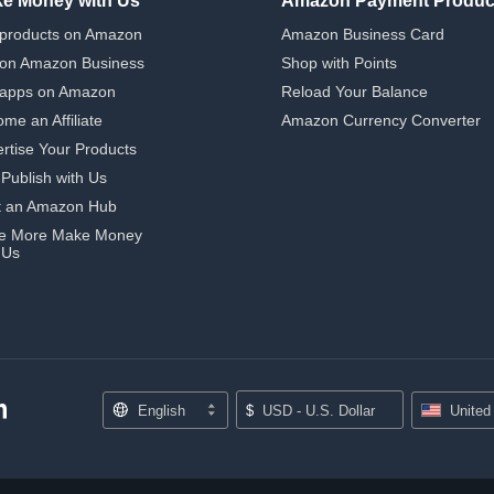
e Money with Us
Amazon Payment Produc
 products on Amazon
Amazon Business Card
 on Amazon Business
Shop with Points
 apps on Amazon
Reload Your Balance
me an Affiliate
Amazon Currency Converter
rtise Your Products
-Publish with Us
t an Amazon Hub
e More Make Money
 Us
English
$
USD - U.S. Dollar
United