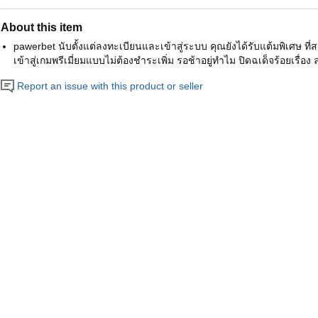
About this item
pawerbet นับตั้งแต่ลงทะเบียนและเข้าสู่ระบบ คุณยังได้รับแต้มพิเศษ ท
เข้าสู่เกมพรีเมี่ยมแบบไม่ต้องชำระเพิ่ม รอช้าอยู่ทำไม ปิดฉเด็จร้อยเรื่อง 
Report an issue with this product or seller