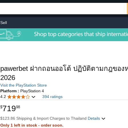
Sell
pawerbet ฝากถอนออโต้ ปฏิบัติตามกฎของ
2026
Visit the PlayStation Store
Platform :
PlayStation 4
4.2
394 ratings
719
$
98
$123.86 Shipping & Import Charges to Thailand
Details
Only 1 left in stock - order soon.