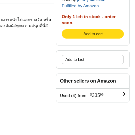
Fulfilled by Amazon
Only 1 left in stock - order
ี่สามารถนำไปแลกรางวัล หรือ
soon.
ลองสัมผัสทุกความสนุกที่นี่สิ
Add to cart
Add to List
Other sellers on Amazon
$
335
99
Used (4) from