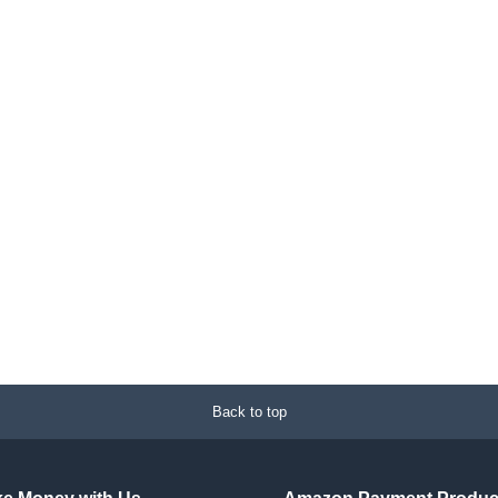
Back to top