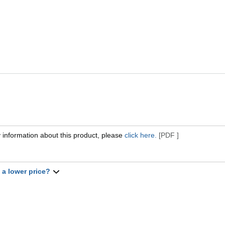
 information about this product, please
click here.
[PDF ]
t a lower price?