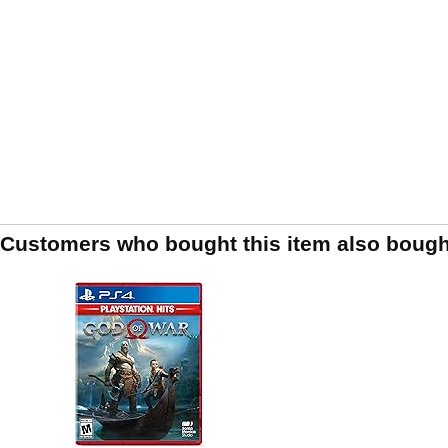
Customers who bought this item also bough