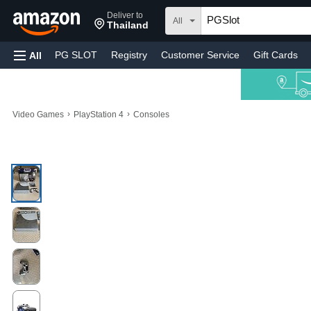
Deliver to
All
Thailand
PG SLOT
Registry
Customer Service
Gift Cards
All
›
›
Video Games
PlayStation 4
Consoles