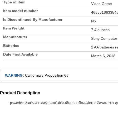
Type of item
Video Game
Item model number
465551863354
Is Discontinued By Manufacturer
No
Item Weight
7.4 ounces
Manufacturer
Sony Computer 
Batteries
2 AA batteries r
Date First Available
March 6, 2018
WARNING
:
California’s Proposition 65
Product Description
pawerbet เริ่มต้นความสนุกแบบไม่ต้องคิดเยอะเพียงแค่กด สมัครสมาชิก คุ