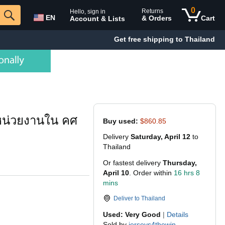
0
Returns
Hello, sign in
EN
& Orders
Cart
Account & Lists
Get free shipping to Thailand
หน่วยงานใน คศ
Buy used:
$860.85
Delivery
Saturday, April 12
to
Thailand
Or fastest delivery
Thursday,
April 10
. Order within
16 hrs 8
mins
Deliver to
Thailand
Used: Very Good
|
Details
Sold by
jerseys4thewin