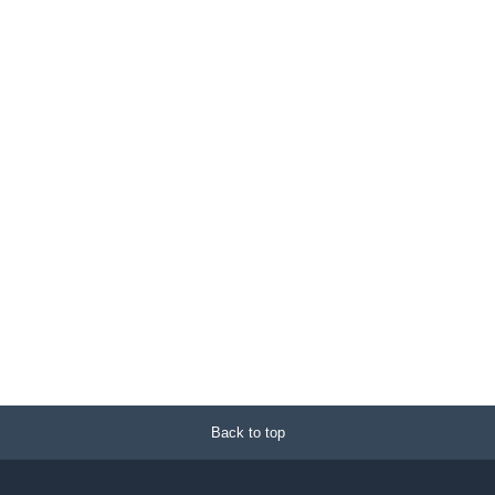
Back to top