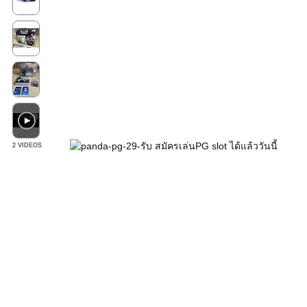
2 VIDEOS