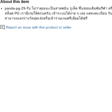
About this item
panda-pg-29-รับ ไม่ว่าคุณจะเป็นสายพนัน รูเล็ต ชื่นชอบเดิมพันกีฬา ห
สล็อต PG เรามีเกมให้ครบครัน เข้าระบบได้ง่าย ๆ เลย แค่ลงทะเบียน รั
สามารถแลกรางวัลสุดเจ๋งหรือเข้าร่วมเกมพรีเมียมได้ฟรี
Report an issue with this product or seller