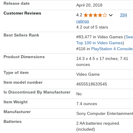
Release date
April 20, 2018
Customer Reviews
4.2
394
ratings
4.2 out of 5 stars
Best Sellers Rank
#83,477 in Video Games (
See
Top 100 in Video Games
)
#116 in
PlayStation 4 Console
Product Dimensions
14.3 x 4.5 x 17 inches; 7.41
ounces
Type of item
Video Game
Item model number
4655518633545
Is Discontinued By Manufacturer
No
Item Weight
7.4 ounces
Manufacturer
Sony Computer Entertainmen
Batteries
2 AA batteries required.
(included)