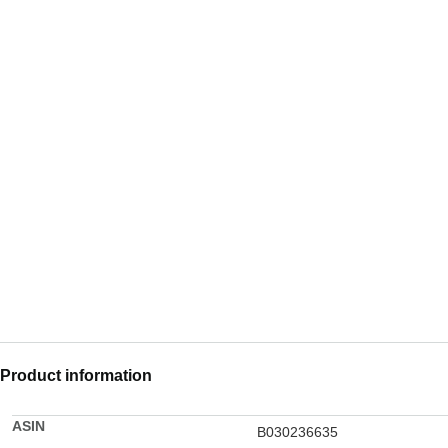
Product information
ASIN
B030236635