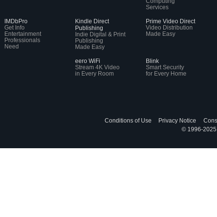
Computing
Services
IMDbPro
Kindle Direct
Prime Video Direct
Get Info
Video Distribution
Publishing
Entertainment
Made Easy
Indie Digital & Print
Professionals
Publishing
Need
Made Easy
eero WiFi
Blink
Stream 4K Video
Smart Security
in Every Room
for Every Home
Conditions of Use
Privacy Notice
Cons
© 1996-2025, 