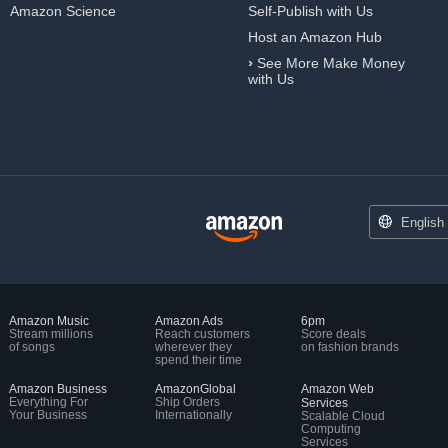
Amazon Science
Self-Publish with Us
Host an Amazon Hub
›
See More Make Money
with Us
English
Amazon Music
Amazon Ads
6pm
Stream millions
Reach customers
Score deals
of songs
wherever they
on fashion brands
spend their time
Amazon Business
AmazonGlobal
Amazon Web
Everything For
Ship Orders
Services
Your Business
Internationally
Scalable Cloud
Computing
Services