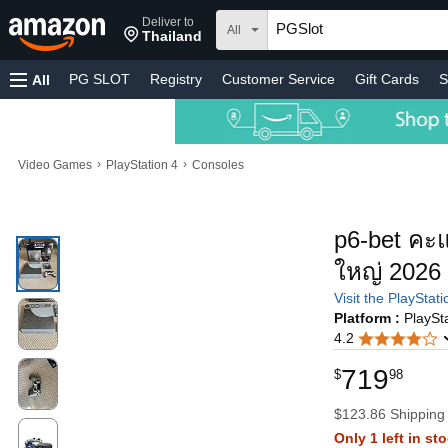
Deliver to
All
Thailand
PG SLOT
Registry
Customer Service
Gift Cards
S
All
›
›
Video Games
PlayStation 4
Consoles
p6-bet คะ
ใหญ่ 2026
Visit the PlayStat
Platform :
PlaySt
4.2
719
$
98
$123.86 Shipping
Only 1 left in st