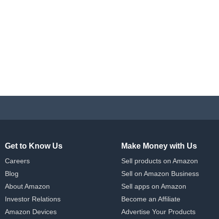
Get to Know Us
Make Money with Us
Careers
Sell products on Amazon
Blog
Sell on Amazon Business
About Amazon
Sell apps on Amazon
Investor Relations
Become an Affiliate
Amazon Devices
Advertise Your Products