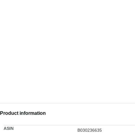
Product information
ASIN
B030236635