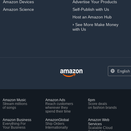
Amazon Devices
Advertise Your Products
Amazon Science
Self-Publish with Us
Host an Amazon Hub
›
See More Make Money
with Us
English
Amazon Music
Amazon Ads
6pm
Stream millions
Reach customers
Score deals
of songs
wherever they
on fashion brands
spend their time
Amazon Business
AmazonGlobal
Amazon Web
Everything For
Ship Orders
Services
Your Business
Internationally
Scalable Cloud