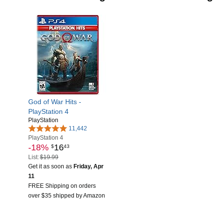
God of War Hits -
PlayStation 4
PlayStation
11,442
PlayStation 4
-18%
16
$
43
List:
$19.99
Get it as soon as
Friday, Apr
11
FREE Shipping on orders
over $35 shipped by Amazon