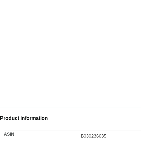
Product information
ASIN
B030236635