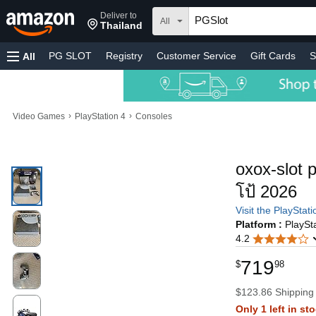
Deliver to
All
Thailand
PG SLOT
Registry
Customer Service
Gift Cards
S
All
›
›
Video Games
PlayStation 4
Consoles
oxox-slot 
โป้ 2026
Visit the PlayStat
Platform :
PlaySt
4.2
719
$
98
$123.86 Shipping
Only 1 left in st