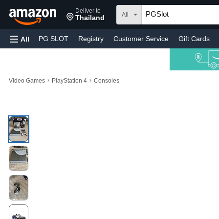
Deliver to
All
Thailand
PG SLOT
Registry
Customer Service
Gift Cards
All
›
›
Video Games
PlayStation 4
Consoles