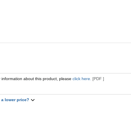
 information about this product, please
click here.
[PDF ]
t a lower price?