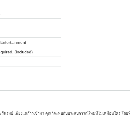
5
Entertainment
equired. (included)
่นรมย์ เพียงแค่ก้าวเข้ามา คุณก็จะพบกับประสบการณ์ใหม่ที่ไม่เหมือนใคร โดยที่ไม