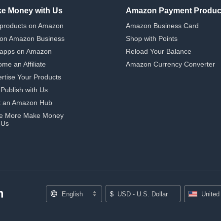
e Money with Us
Amazon Payment Produc
 products on Amazon
Amazon Business Card
 on Amazon Business
Shop with Points
 apps on Amazon
Reload Your Balance
me an Affiliate
Amazon Currency Converter
rtise Your Products
-Publish with Us
t an Amazon Hub
e More Make Money
 Us
English
$
USD - U.S. Dollar
United