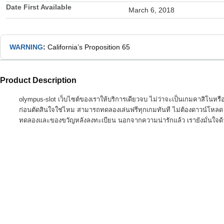
Date First Available
March 6, 2018
WARNING
:
California’s Proposition 65
Product Description
olympus-slot เว็บไซต์ของเราให้บริการเดียวจบ ไม่ว่าจะเป็นเกมคาสิโนห
ก่อนตัดสินใจใช่ไหม สามารถทดลองเล่นฟรีทุกเกมทันที ไม่ต้องดาวน์โหลด แ
ทดลองและของขวัญหลังลงทะเบียน นอกจากความน่ารักแล้ว เรายังมั่นใจด้วย A