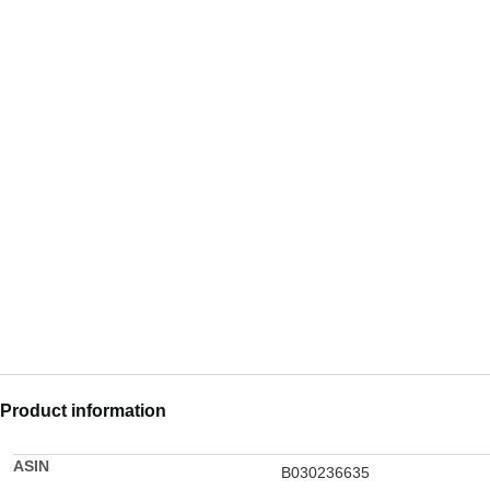
Product information
ASIN
B030236635