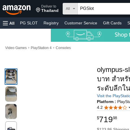
Deliver to
All
Thailand
PG SLOT
Registry
Customer Service
Gift Cards
S
All
›
›
Video Games
PlayStation 4
Consoles
olympus-sl
บาท สำหรั
ระดับลีกใ
Visit the PlayStat
Platform :
PlaySt
4.2
719
$
98
$123.86 Shipping