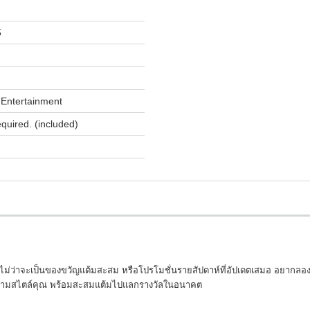
5
Entertainment
equired. (included)
ี่ ไม่ว่าจะเป็นของขวัญแต้มสะสม หรือโปรโมชั่นรายสัปดาห์ที่อัปเดตเสมอ อยากลอ
ด้ตามสไตล์คุณ พร้อมสะสมแต้มไปแลกรางวัลในอนาคต