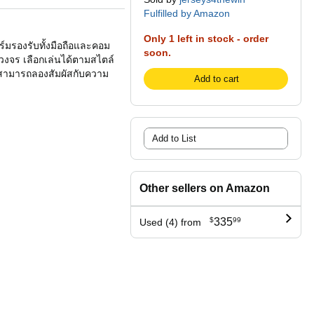
Fulfilled by Amazon
Only 1 left in stock - order
ร์มรองรับทั้งมือถือและคอม
soon.
งจร เลือกเล่นได้ตามสไตล์
็สามารถลองสัมผัสกับความ
Add to cart
Add to List
Other sellers on Amazon
$
335
99
Used (4) from