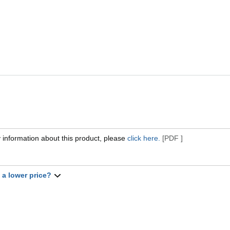
 information about this product, please
click here.
[PDF ]
t a lower price?