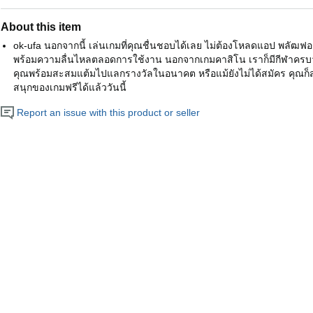
About this item
ok-ufa นอกจากนี้ เล่นเกมที่คุณชื่นชอบได้เลย ไม่ต้องโหลดแอป พลัฒฟอ
พร้อมความลื่นไหลตลอดการใช้งาน นอกจากเกมคาสิโน เราก็มีกีฬาครบว
คุณพร้อมสะสมแต้มไปแลกรางวัลในอนาคต หรือแม้ยังไม่ได้สมัคร คุณก
สนุกของเกมฟรีได้แล้ววันนี้
Report an issue with this product or seller