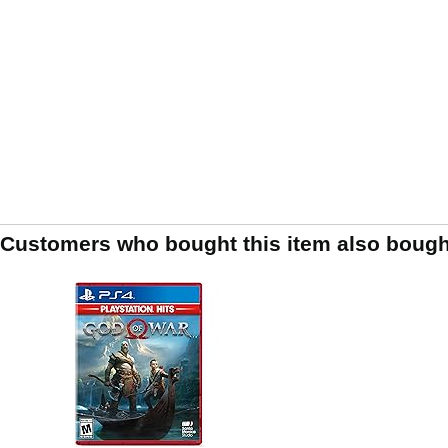
Customers who bought this item also bough