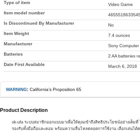
Type of item
Video Game
Item model number
465551863354
Is Discontinued By Manufacturer
No
Item Weight
7.4 ounces
Manufacturer
Sony Computer 
Batteries
2 AA batteries r
Date First Available
March 6, 2018
WARNING
:
California’s Proposition 65
Product Description
ok-ufa ระบบสมาชิกออกแบบมาเพื่อให้คุณเข้าถึงสิทธิประโยชน์อย่างเต็มท
รองรับทั้งมือถือและคอม พร้อมความลื่นไหลตลอดการใช้งาน เลือกเล่นไ