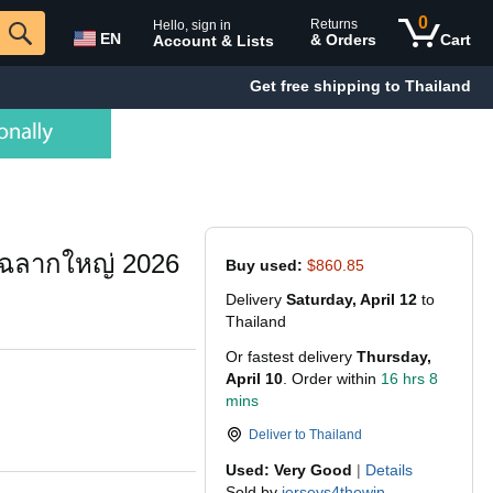
0
Returns
Hello, sign in
EN
& Orders
Cart
Account & Lists
Get free shipping to Thailand
ับฉลากใหญ่ 2026
Buy used:
$860.85
Delivery
Saturday, April 12
to
Thailand
Or fastest delivery
Thursday,
April 10
. Order within
16 hrs 8
mins
Deliver to
Thailand
Used: Very Good
|
Details
Sold by
jerseys4thewin