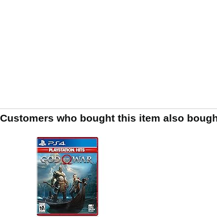
Customers who bought this item also bough