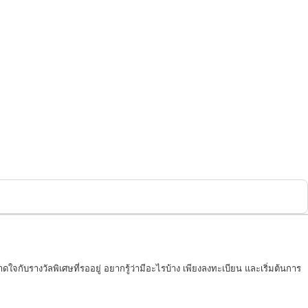
ับรางวัลพิเศษที่รออยู่ อยากรู้ว่ามีอะไรบ้าง เพียงลงทะเบียน และเริ่มต้นการ