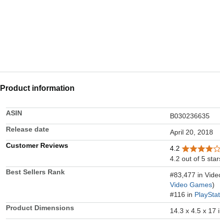
Product information
ASIN
B030236635
Release date
April 20, 2018
Customer Reviews
4.2
4.2 out of 5 star
Best Sellers Rank
#83,477 in Vid
Video Games
)
#116 in
PlaySta
Product Dimensions
14.3 x 4.5 x 17