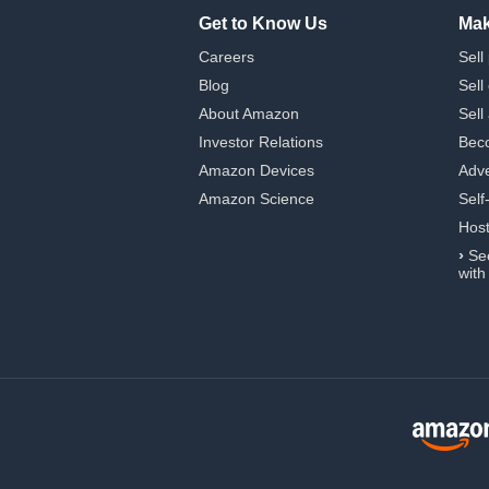
Get to Know Us
Mak
Careers
Sell
Blog
Sell
About Amazon
Sell
Investor Relations
Beco
Amazon Devices
Adve
Amazon Science
Self
Hos
›
Se
with