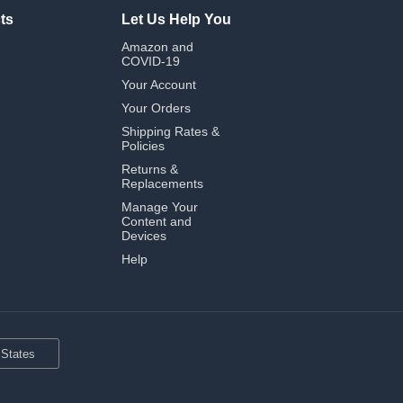
ts
Let Us Help You
Amazon and
COVID-19
Your Account
Your Orders
Shipping Rates &
Policies
Returns &
Replacements
Manage Your
Content and
Devices
Help
 States