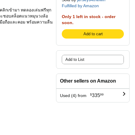
Fulfilled by Amazon
่คลิกเข้ามา ทดลองเล่นฟรีทุก
คุณจะชอบสล็อตแนวหมุนวงล้อ
Only 1 left in stock - order
้งมือถือและคอม พร้อมความลื่น
soon.
Add to cart
Add to List
Other sellers on Amazon
$
335
99
Used (4) from