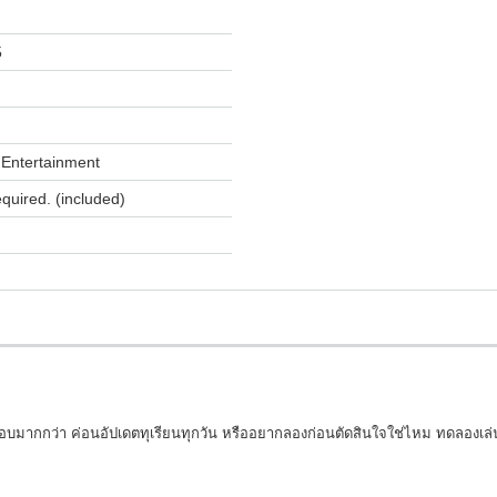
5
Entertainment
equired. (included)
บมากกว่า ค่อนอัปเดตทุเรียนทุกวัน หรืออยากลองก่อนตัดสินใจใช่ไหม ทดลองเล่นฟรี