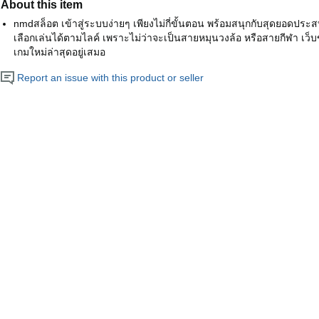
About this item
nmdสล็อต เข้าสู่ระบบง่ายๆ เพียงไม่กี่ขั้นตอน พร้อมสนุกกับสุดยอดประส
เลือกเล่นได้ตามไลค์ เพราะไม่ว่าจะเป็นสายหมุนวงล้อ หรือสายกีฬา เว็
เกมใหม่ล่าสุดอยู่เสมอ
Report an issue with this product or seller