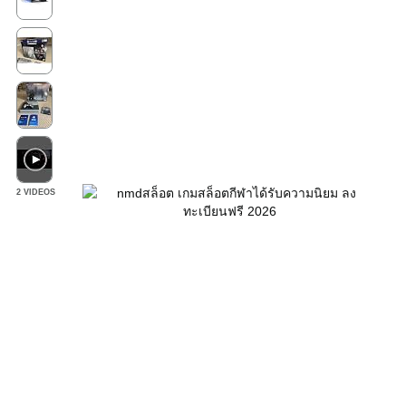
2 VIDEOS