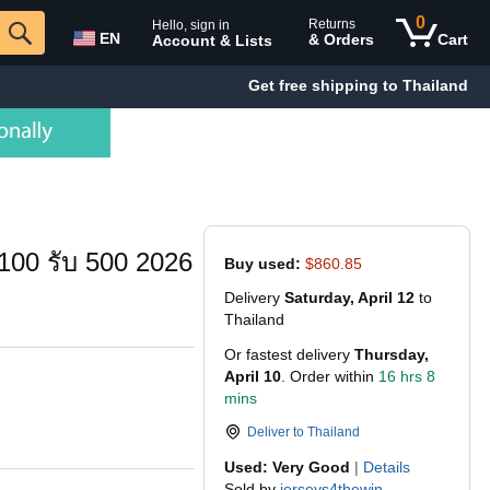
0
Returns
Hello, sign in
EN
& Orders
Cart
Account & Lists
Get free shipping to Thailand
100 รับ 500 2026
Buy used:
$860.85
Delivery
Saturday, April 12
to
Thailand
Or fastest delivery
Thursday,
April 10
. Order within
16 hrs 8
mins
Deliver to
Thailand
Used: Very Good
|
Details
Sold by
jerseys4thewin