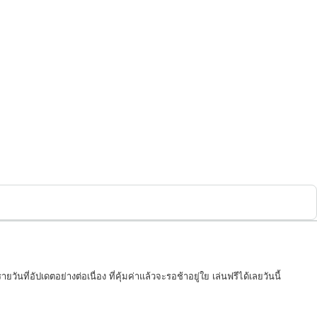
ที่อัปเดตอย่างต่อเนื่อง ที่คุ้มค่าแล้วจะรอช้าอยู่ใย เล่นฟรีได้เลยวันนี้