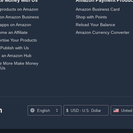
e Money with Us
Amazon Payment Produc
 products on Amazon
Amazon Business Card
 on Amazon Business
Shop with Points
 apps on Amazon
Reload Your Balance
me an Affiliate
Amazon Currency Converter
rtise Your Products
-Publish with Us
t an Amazon Hub
e More Make Money
 Us
English
$
USD - U.S. Dollar
United