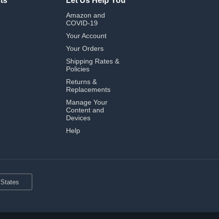
ts
Let Us Help You
Amazon and
COVID-19
Your Account
Your Orders
Shipping Rates &
Policies
Returns &
Replacements
Manage Your
Content and
Devices
Help
 States