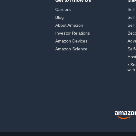
Get to Know Us
Mak
Careers
Sell
Blog
Sell
About Amazon
Sell
Investor Relations
Beco
Amazon Devices
Adve
Amazon Science
Self
Hos
›
Se
with