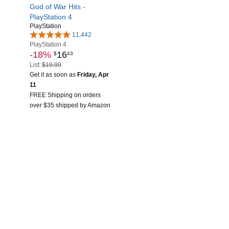
God of War Hits -
PlayStation 4
PlayStation
11,442
PlayStation 4
-18%
16
$
43
List:
$19.99
Get it as soon as
Friday, Apr
11
FREE Shipping on orders
over $35 shipped by Amazon