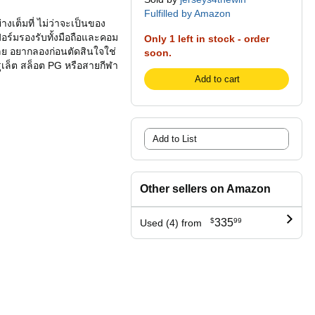
Fulfilled by Amazon
งเต็มที่ ไม่ว่าจะเป็นของ
อร์มรองรับทั้งมือถือและคอม
Only 1 left in stock - order
ลย อยากลองก่อนตัดสินใจใช่
soon.
รูเล็ต สล็อต PG หรือสายกีฬา
Add to cart
Add to List
Other sellers on Amazon
$
335
99
Used (4) from