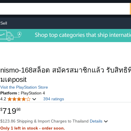
Sell
nismo-168สล็อต สมัครสมาชิกแล้ว รับสิทธิพ
มเดposit
Visit the PlayStation Store
Platform :
PlayStation 4
4.2
394 ratings
719
$
98
$123.86 Shipping & Import Charges to Thailand
Details
Only 1 left in stock - order soon.