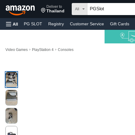
Deliver to
All
Thailand
PG SLOT
Registry
Customer Service
Gift Cards
All
›
›
Video Games
PlayStation 4
Consoles