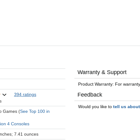
Warranty & Support
Product Warranty: For warranty
Feedback
394 ratings
s
Would you like to
tell us abou
eo Games (
See Top 100 in
tion 4 Consoles
 inches; 7.41 ounces