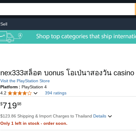
Sell
nex333สล็อต บonus โอเป่นาสองวัน casino
Visit the PlayStation Store
Platform :
PlayStation 4
4.2
394 ratings
719
$
98
$123.86 Shipping & Import Charges to Thailand
Details
Only 1 left in stock - order soon.