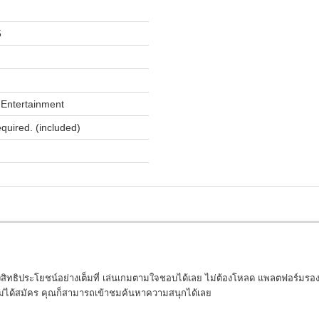
5
Entertainment
equired. (included)
ธิประโยชน์อย่างเต็มที่ เล่นเกมตามใจชอบได้เลย ไม่ต้องโหลด แพลตฟอร์มรองรับทั
ยังไม่ได้สมัคร คุณก็สามารถเข้าชมค้นหาความสนุกได้เลย