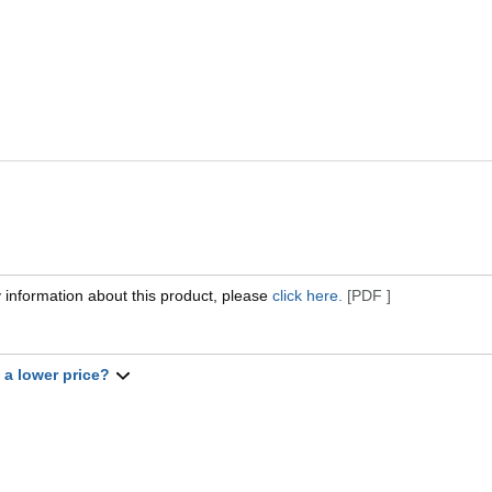
 information about this product, please
click here.
[PDF ]
t a lower price?