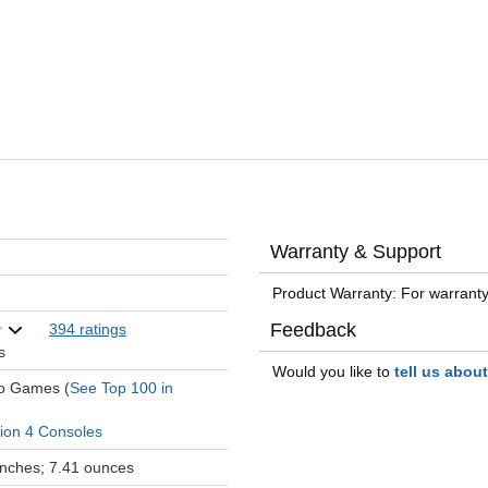
Warranty & Support
Product Warranty: For warranty
Feedback
394 ratings
s
Would you like to
tell us abou
eo Games (
See Top 100 in
tion 4 Consoles
 inches; 7.41 ounces