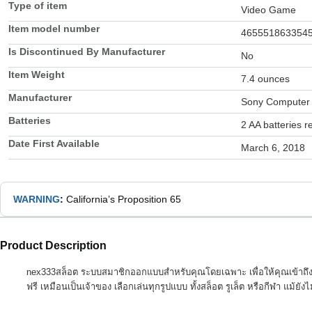
Type of item
Video Game
Item model number
465551863354
Is Discontinued By Manufacturer
No
Item Weight
7.4 ounces
Manufacturer
Sony Computer 
Batteries
2 AA batteries r
Date First Available
March 6, 2018
WARNING
:
California’s Proposition 65
Product Description
nex333สล็อต ระบบสมาชิกออกแบบสำหรับคุณโดยเฉพาะ เพื่อให้คุณเข้าถึงสิท
ฟรี เหมือนเป็นเจ้าของ เลือกเล่นทุกรูปแบบ ทั้งสล็อต รูเล็ต หรือกีฬา แม้