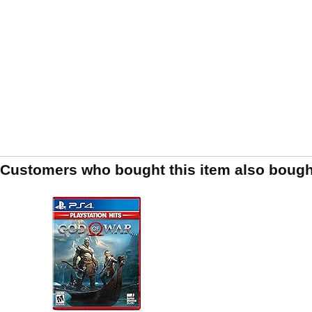
Customers who bought this item also bough