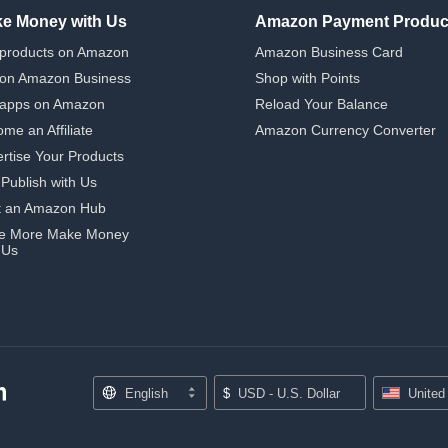
e Money with Us
Amazon Payment Produc
 products on Amazon
Amazon Business Card
 on Amazon Business
Shop with Points
 apps on Amazon
Reload Your Balance
me an Affiliate
Amazon Currency Converter
rtise Your Products
-Publish with Us
t an Amazon Hub
e More Make Money
 Us
English
$
USD - U.S. Dollar
United