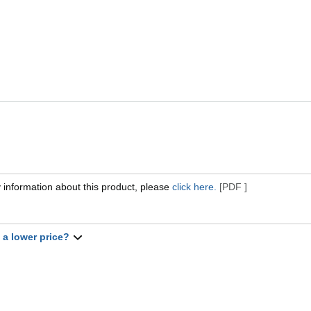
 information about this product, please
click here.
[PDF ]
t a lower price?