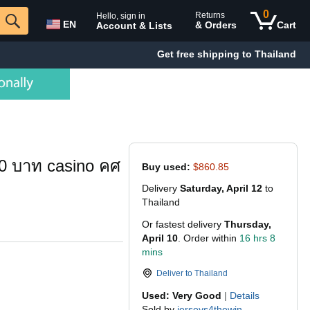
0
Returns
Hello, sign in
EN
& Orders
Cart
Account & Lists
Get free shipping to Thailand
00 บาท casino คศ
Buy used:
$860.85
Delivery
Saturday, April 12
to
Thailand
Or fastest delivery
Thursday,
April 10
. Order within
16 hrs 8
mins
Deliver to
Thailand
Used: Very Good
|
Details
Sold by
jerseys4thewin