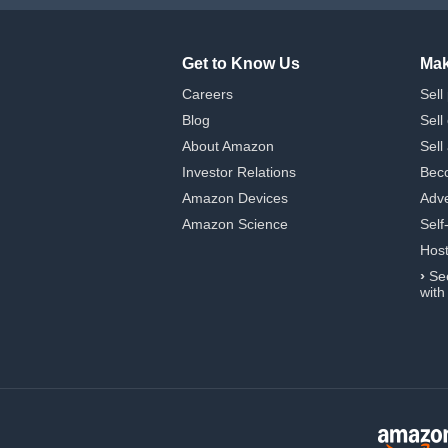
Get to Know Us
Mak
Careers
Sell
Blog
Sell
About Amazon
Sell
Investor Relations
Beco
Amazon Devices
Adve
Amazon Science
Self
Hos
›
Se
with