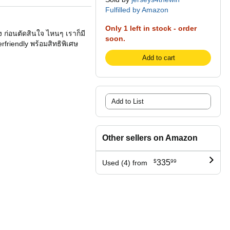
Fulfilled by Amazon
Only 1 left in stock - order
 ก่อนตัดสินใจ ไหนๆ เราก็มี
soon.
rfriendly พร้อมสิทธิพิเศษ
Add to cart
Add to List
Other sellers on Amazon
$
335
99
Used (4) from