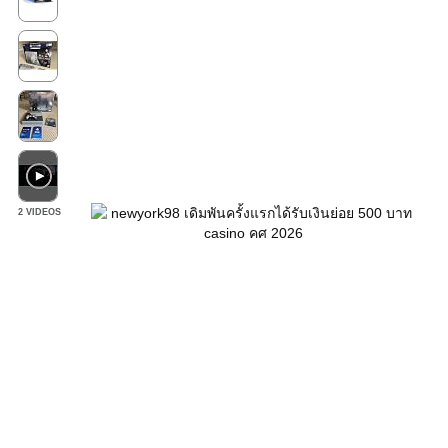
2 VIDEOS