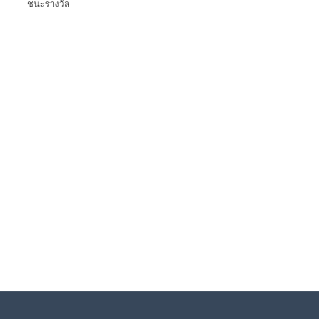
ชนะรางวัล