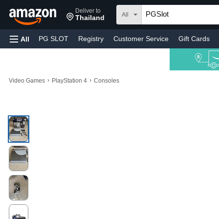
Deliver to
All
Thailand
PG SLOT
Registry
Customer Service
Gift Cards
All
›
›
Video Games
PlayStation 4
Consoles