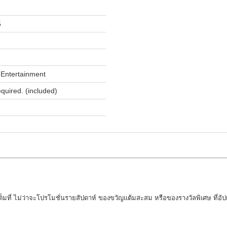
5
Entertainment
equired. (included)
็มที่ ไม่ว่าจะโปรโมชั่นรายสัปดาห์ ของขวัญแต้มสะสม หรือของรางวัลพิเศษ ที่อัป