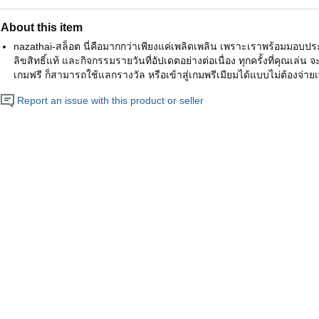
About this item
nazathai-สล็อต นี่คือมากกว่าเพียงแค่เพลิดเพลิน เพราะเราพร้อมมอบปร
ลิขสิทธิ์แท้ และกิจกรรมรายวันที่อัปเดตอย่างต่อเนื่อง ทุกครั้งที่คุณเล่น จ
เกมฟรี ก็สามารถใช้แลกรางวัล หรือเข้าสู่เกมพรีเมียมได้แบบไม่ต้องจ่ายเพ
Report an issue with this product or seller