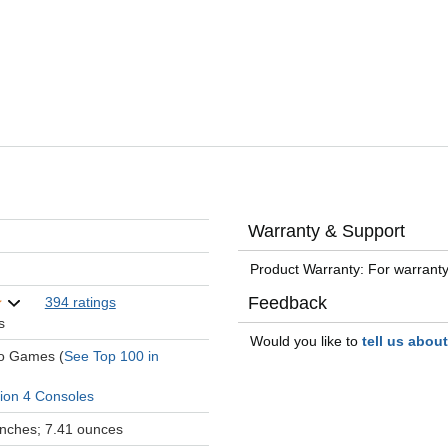
Warranty & Support
Product Warranty: For warranty
Feedback
394 ratings
s
Would you like to
tell us abou
eo Games (
See Top 100 in
tion 4 Consoles
 inches; 7.41 ounces