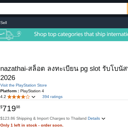
Sell
nazathai-สล็อต ลงทะเบียน pg slot รับโบนัสท
2026
Visit the PlayStation Store
Platform :
PlayStation 4
4.2
394 ratings
719
$
98
$123.86 Shipping & Import Charges to Thailand
Details
Only 1 left in stock - order soon.