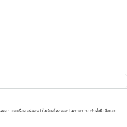
เดตอย่างต่อเนื่อง แน่นอนว่าไม่ต้องโหลดแอป เพราะเรารองรับทั้งมือถือและ