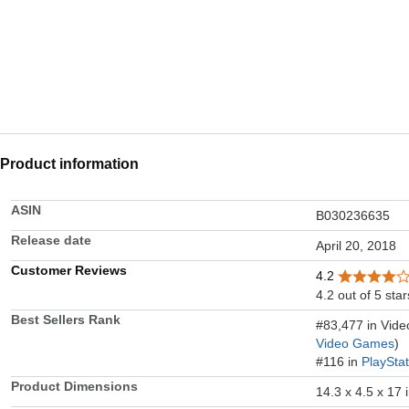
Product information
ASIN
B030236635
Release date
April 20, 2018
Customer Reviews
4.2
4.2 out of 5 star
Best Sellers Rank
#83,477 in Vid
Video Games
)
#116 in
PlaySta
Product Dimensions
14.3 x 4.5 x 17