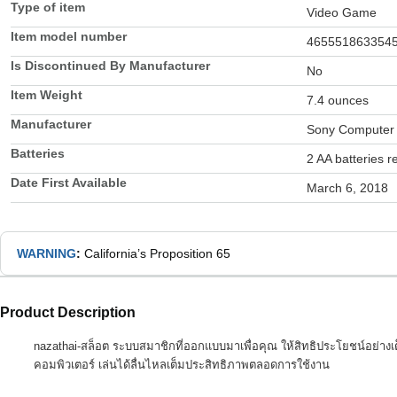
Type of item
Video Game
Item model number
465551863354
Is Discontinued By Manufacturer
No
Item Weight
7.4 ounces
Manufacturer
Sony Computer 
Batteries
2 AA batteries r
Date First Available
March 6, 2018
WARNING
:
California’s Proposition 65
Product Description
nazathai-สล็อต ระบบสมาชิกที่ออกแบบมาเพื่อคุณ ให้สิทธิประโยชน์อย่างเต
คอมพิวเตอร์ เล่นได้ลื่นไหลเต็มประสิทธิภาพตลอดการใช้งาน