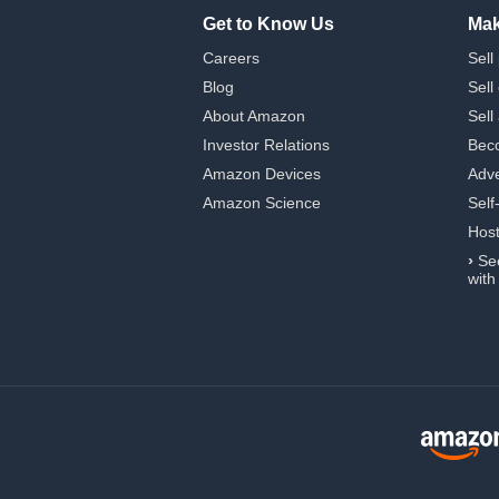
Get to Know Us
Mak
Careers
Sell
Blog
Sell
About Amazon
Sell
Investor Relations
Beco
Amazon Devices
Adve
Amazon Science
Self
Hos
›
Se
with