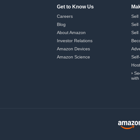
Get to Know Us
Mak
Careers
Sell
Blog
Sell
About Amazon
Sell
Investor Relations
Beco
Amazon Devices
Adve
Amazon Science
Self
Hos
›
Se
with