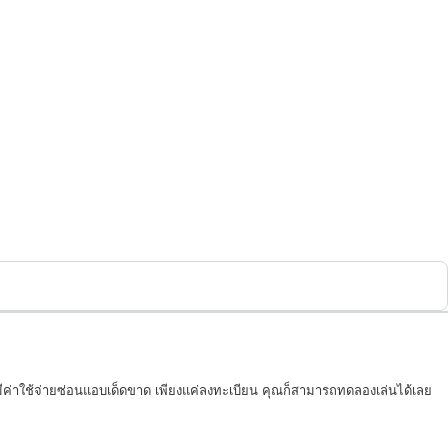
ม่มีค่าใช้จ่ายซ่อนแอบเด็ดขาด เพียงแค่ลงทะเบียน คุณก็สามารถทดลองเล่นได้เลย