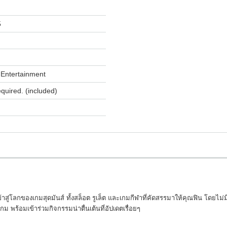
5
Entertainment
equired. (included)
้าสู่โลกของเกมสุดมันส์ ทั้งสล็อต รูเล็ต และเกมกีฬาที่คัดสรรมาให้คุณฟิน โดยไ
ร้อมเข้าร่วมกิจกรรมน่าตื่นเต้นที่อัปเดตเรื่อยๆ