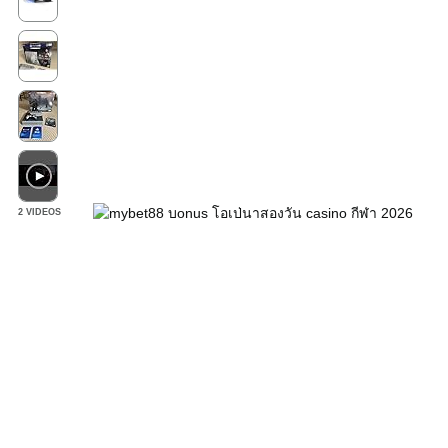
2 VIDEOS