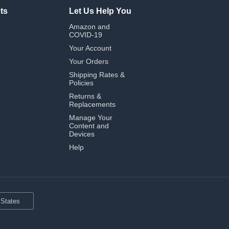
ts
Let Us Help You
Amazon and
COVID-19
Your Account
Your Orders
Shipping Rates &
Policies
Returns &
Replacements
Manage Your
Content and
Devices
Help
 States