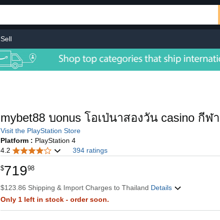
Sell
mybet88 บonus โอเป่นาสองวัน casino กีฬ
Visit the PlayStation Store
Platform :
PlayStation 4
4.2
394 ratings
719
$
98
$123.86 Shipping & Import Charges to Thailand
Details
Only 1 left in stock - order soon.