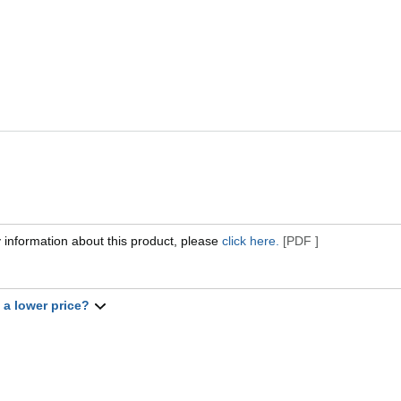
 information about this product, please
click here.
[PDF ]
t a lower price?