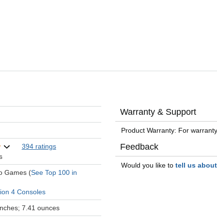
Warranty & Support
Product Warranty: For warranty
Feedback
394 ratings
s
Would you like to
tell us abou
eo Games (
See Top 100 in
tion 4 Consoles
 inches; 7.41 ounces