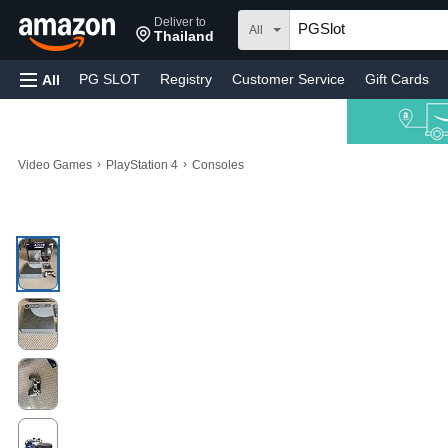
Deliver to
All
Thailand
PG SLOT
Registry
Customer Service
Gift Cards
All
›
›
Video Games
PlayStation 4
Consoles