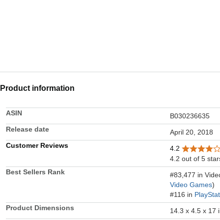
Product information
ASIN
B030236635
Release date
April 20, 2018
Customer Reviews
4.2
4.2 out of 5 star
Best Sellers Rank
#83,477 in Vid
Video Games
)
#116 in
PlaySta
Product Dimensions
14.3 x 4.5 x 17