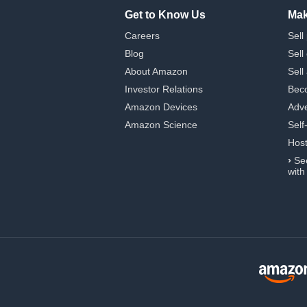
Get to Know Us
Mak
Careers
Sell
Blog
Sell
About Amazon
Sell
Investor Relations
Beco
Amazon Devices
Adve
Amazon Science
Self
Hos
›
Se
with