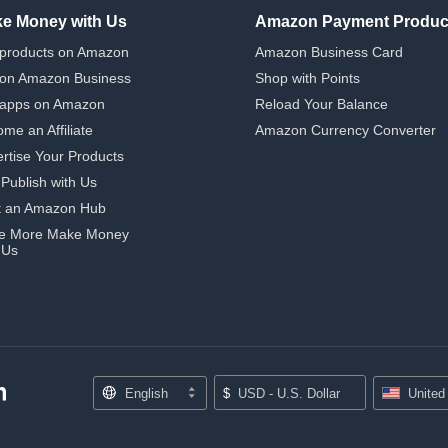
e Money with Us
Amazon Payment Produc
 products on Amazon
Amazon Business Card
 on Amazon Business
Shop with Points
 apps on Amazon
Reload Your Balance
me an Affiliate
Amazon Currency Converter
rtise Your Products
-Publish with Us
t an Amazon Hub
e More Make Money
 Us
English
$
USD - U.S. Dollar
United