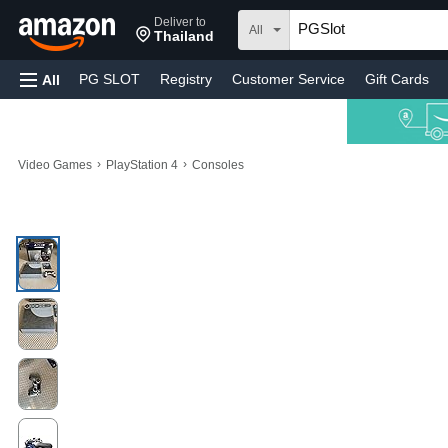
Deliver to
All
Thailand
PG SLOT
Registry
Customer Service
Gift Cards
All
›
›
Video Games
PlayStation 4
Consoles