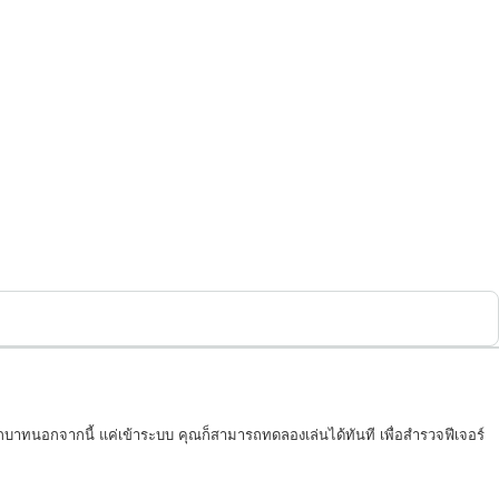
บาทนอกจากนี้ แค่เข้าระบบ คุณก็สามารถทดลองเล่นได้ทันที เพื่อสำรวจฟีเจอร์