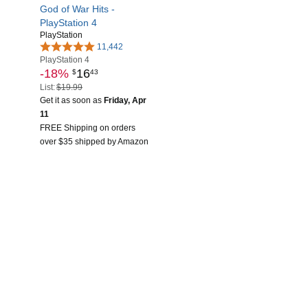
God of War Hits -
PlayStation 4
PlayStation
11,442
PlayStation 4
-18%
16
$
43
List:
$19.99
Get it as soon as
Friday, Apr
11
FREE Shipping on orders
over $35 shipped by Amazon