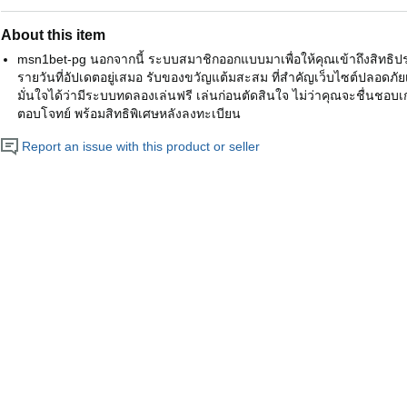
About this item
msn1bet-pg นอกจากนี้ ระบบสมาชิกออกแบบมาเพื่อให้คุณเข้าถึงสิทธิปร
รายวันที่อัปเดตอยู่เสมอ รับของขวัญแต้มสะสม ที่สำคัญเว็บไซต์ปลอดภัยเ
มั่นใจได้ว่ามีระบบทดลองเล่นฟรี เล่นก่อนตัดสินใจ ไม่ว่าคุณจะชื่นชอบเก
ตอบโจทย์ พร้อมสิทธิพิเศษหลังลงทะเบียน
Report an issue with this product or seller