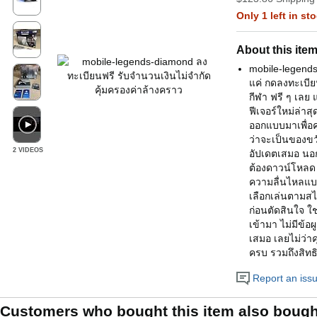
Only 1 left in st
About this ite
mobile-legends
แค่ กดลงทะเบีย
กีฬา ฟรี ๆ เลย
ฟีเจอร์ใหม่ล่า
ออกแบบมาเพื่อคุณ
ว่าจะเป็นของขว
2 VIDEOS
อัปเดตเสมอ นอกจ
ต้องดาวน์โหลด 
ความลื่นไหลแบบ
เลือกเล่นตามส
ก่อนตัดสินใจ ใช
เข้ามา ไม่มีข้อผ
เสมอ เลยไม่ว่าค
ครบ รวมถึงสิท
Report an issue
Customers who bought this item also bough