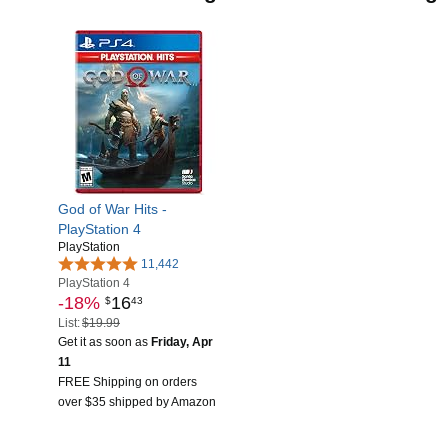
God of War Hits -
PlayStation 4
PlayStation
11,442
PlayStation 4
-18%
16
$
43
List:
$19.99
Get it as soon as
Friday, Apr
11
FREE Shipping on orders
over $35 shipped by Amazon