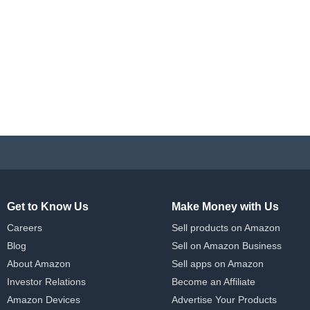
Get to Know Us
Make Money with Us
Careers
Sell products on Amazon
Blog
Sell on Amazon Business
About Amazon
Sell apps on Amazon
Investor Relations
Become an Affiliate
Amazon Devices
Advertise Your Products