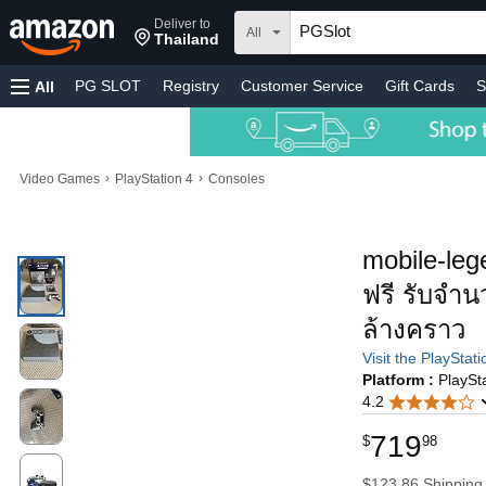
Deliver to
All
Thailand
PG SLOT
Registry
Customer Service
Gift Cards
S
All
›
›
Video Games
PlayStation 4
Consoles
mobile-le
ฟรี รับจำน
ล้างคราว
Visit the PlayStat
Platform :
PlaySt
4.2
719
$
98
$123.86 Shipping