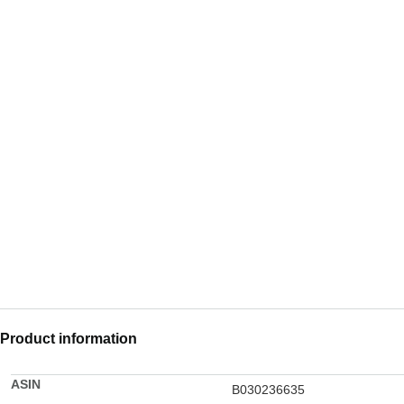
Product information
ASIN
B030236635