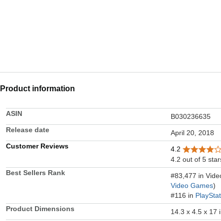
Product information
ASIN
B030236635
Release date
April 20, 2018
Customer Reviews
4.2
4.2 out of 5 star
Best Sellers Rank
#83,477 in Vid
Video Games
)
#116 in
PlaySta
Product Dimensions
14.3 x 4.5 x 17