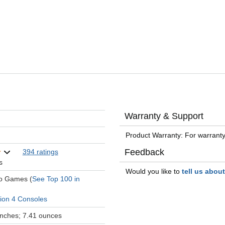
Warranty & Support
Product Warranty: For warranty
Feedback
394 ratings
s
Would you like to
tell us abou
eo Games (
See Top 100 in
tion 4 Consoles
 inches; 7.41 ounces