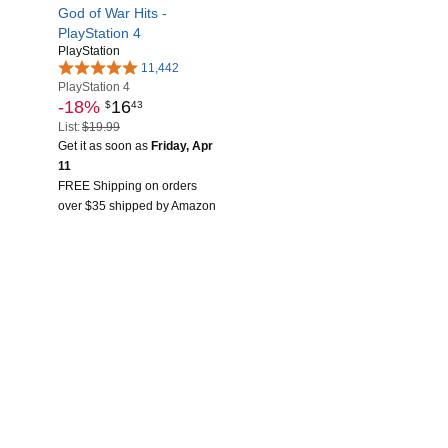
God of War Hits -
PlayStation 4
PlayStation
11,442
PlayStation 4
-18%
16
$
43
List:
$19.99
Get it as soon as
Friday, Apr
11
FREE Shipping on orders
over $35 shipped by Amazon