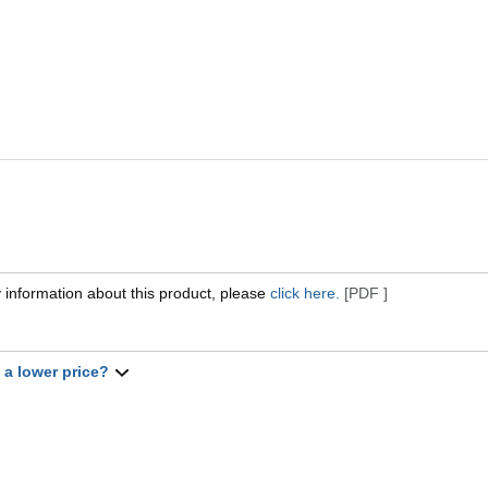
 information about this product, please
click here.
[PDF ]
t a lower price?