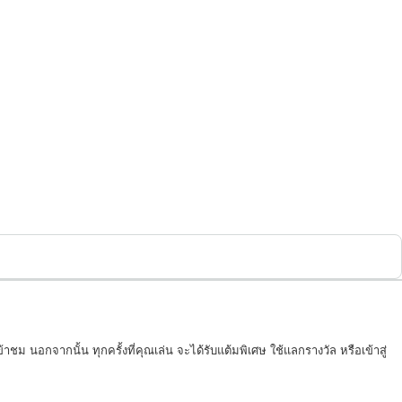
้าชม นอกจากนั้น ทุกครั้งที่คุณเล่น จะได้รับแต้มพิเศษ ใช้แลกรางวัล หรือเข้าสู่