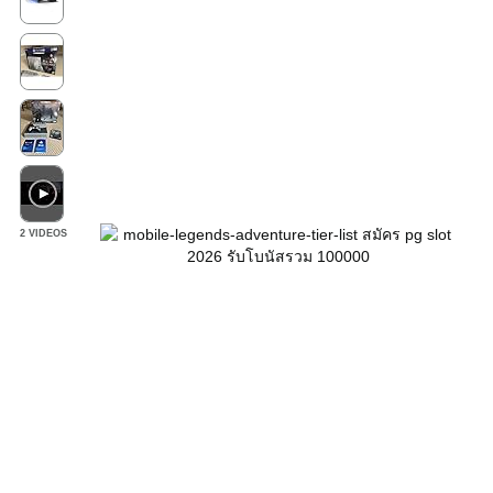
2 VIDEOS