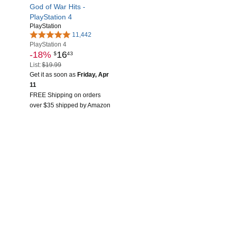
God of War Hits -
PlayStation 4
PlayStation
11,442
PlayStation 4
-18%
16
$
43
List:
$19.99
Get it as soon as
Friday, Apr
11
FREE Shipping on orders
over $35 shipped by Amazon