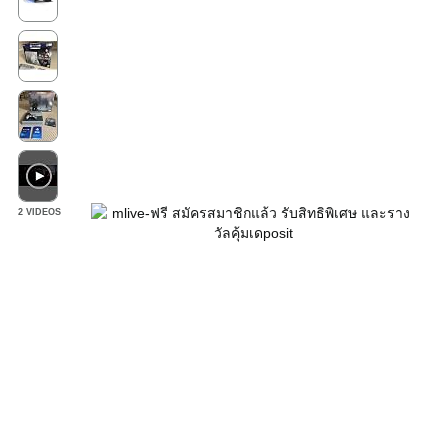
2 VIDEOS