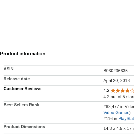
Product information
ASIN
B030236635
Release date
April 20, 2018
Customer Reviews
4.2
4.2 out of 5 star
Best Sellers Rank
#83,477 in Vid
Video Games
)
#116 in
PlaySta
Product Dimensions
14.3 x 4.5 x 17