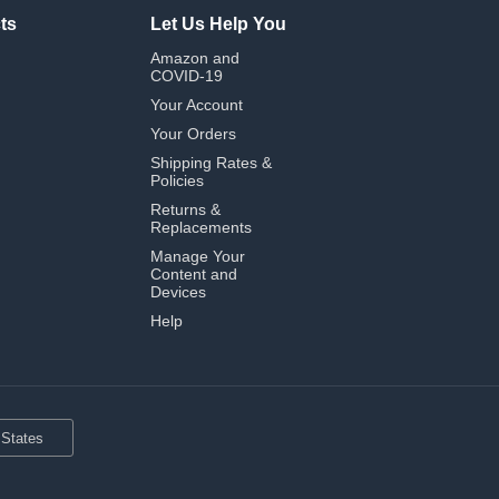
ts
Let Us Help You
Amazon and
COVID-19
Your Account
Your Orders
Shipping Rates &
Policies
Returns &
Replacements
Manage Your
Content and
Devices
Help
 States