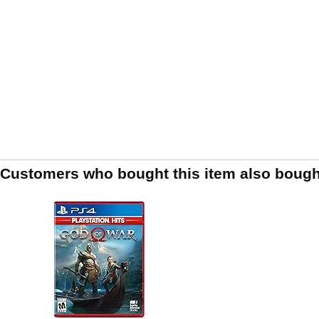
Customers who bought this item also bough