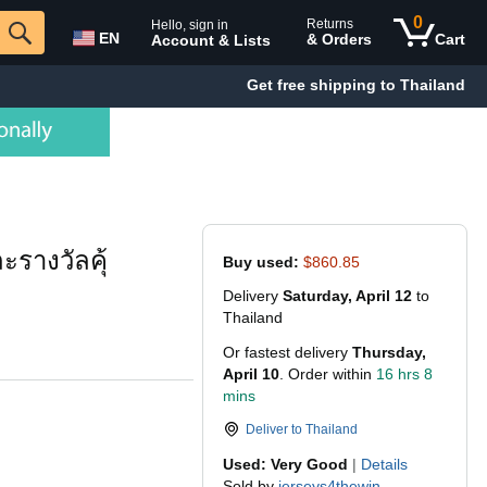
0
Returns
Hello, sign in
EN
& Orders
Cart
Account & Lists
Get free shipping to Thailand
ะรางวัลคุ้
Buy used:
$860.85
Delivery
Saturday, April 12
to
Thailand
Or fastest delivery
Thursday,
April 10
. Order within
16 hrs 8
mins
Deliver to
Thailand
Used: Very Good
|
Details
Sold by
jerseys4thewin