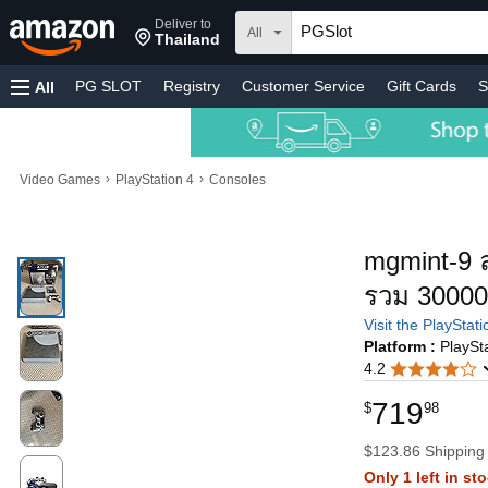
Deliver to
All
Thailand
PG SLOT
Registry
Customer Service
Gift Cards
S
All
›
›
Video Games
PlayStation 4
Consoles
mgmint-9 
รวม 30000 
Visit the PlayStat
Platform :
PlaySt
4.2
719
$
98
$123.86 Shipping
Only 1 left in st