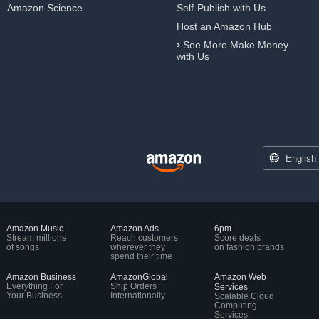
Amazon Science
Self-Publish with Us
Host an Amazon Hub
›
See More Make Money
with Us
English
Amazon Music
Amazon Ads
6pm
Stream millions
Reach customers
Score deals
of songs
wherever they
on fashion brands
spend their time
Amazon Business
AmazonGlobal
Amazon Web
Everything For
Ship Orders
Services
Your Business
Internationally
Scalable Cloud
Computing
Services