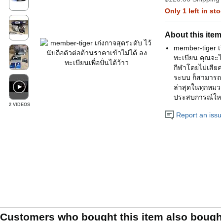
Only 1 left in st
About this ite
member-tiger เ
ทะเบียน คุณจะไ
กีฬาโดยไม่เสียค
ระบบ ก็สามารถท
ล่าสุดในทุกหมวด
ประสบการณ์ใหม
2 VIDEOS
Report an issue
Customers who bought this item also bough