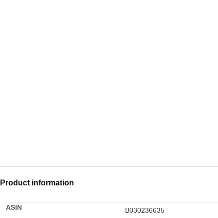
Product information
ASIN
B030236635