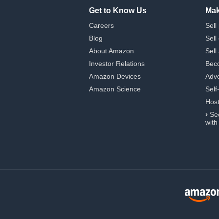
Get to Know Us
Mak
Careers
Sell
Blog
Sell
About Amazon
Sell
Investor Relations
Beco
Amazon Devices
Adve
Amazon Science
Self
Hos
›
Se
with