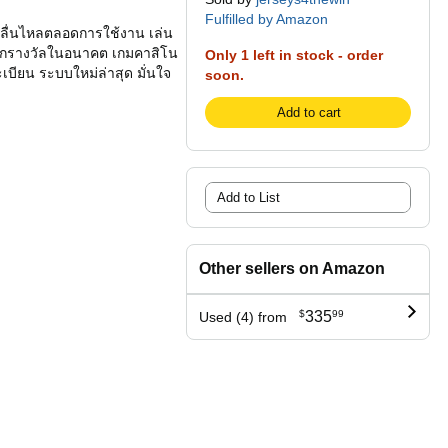
Fulfilled by Amazon
ลื่นไหลตลอดการใช้งาน เล่น
แลกรางวัลในอนาคต เกมคาสิโน
Only 1 left in stock - order
ะเบียน ระบบใหม่ล่าสุด มั่นใจ
soon.
Add to cart
Add to List
Other sellers on Amazon
$
335
99
Used (4) from