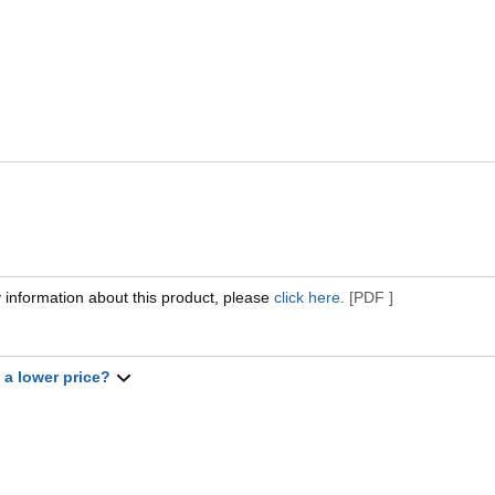
 information about this product, please
click here.
[PDF ]
t a lower price?