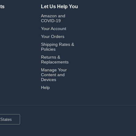
ts
Let Us Help You
Amazon and
COVID-19
Your Account
Your Orders
Shipping Rates &
Policies
Returns &
Replacements
Manage Your
Content and
Devices
Help
 States