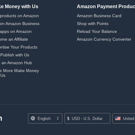
e Money with Us
Amazon Payment Produc
 products on Amazon
Amazon Business Card
 on Amazon Business
Shop with Points
 apps on Amazon
Reload Your Balance
me an Affiliate
Amazon Currency Converter
rtise Your Products
-Publish with Us
t an Amazon Hub
e More Make Money
 Us
English
$
USD - U.S. Dollar
United