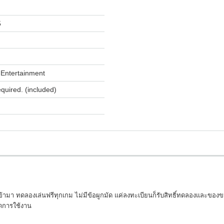
5
Entertainment
equired. (included)
ามา ทดลองเล่นฟรีทุกเกม ไม่มีข้อผูกมัด แค่ลงทะเบียนก็รับสิทธิ์ทดลองและของขวั
ดการใช้งาน