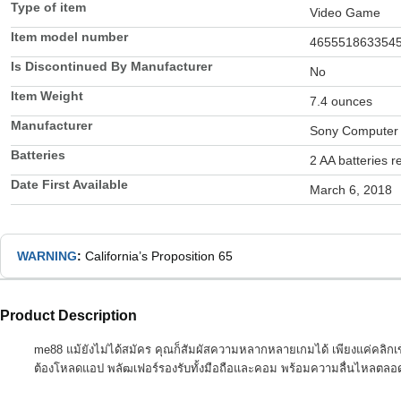
Type of item
Video Game
Item model number
465551863354
Is Discontinued By Manufacturer
No
Item Weight
7.4 ounces
Manufacturer
Sony Computer 
Batteries
2 AA batteries r
Date First Available
March 6, 2018
WARNING
:
California’s Proposition 65
Product Description
me88 แม้ยังไม่ได้สมัคร คุณก็สัมผัสความหลากหลายเกมได้ เพียงแค่คลิกเข้
ต้องโหลดแอป พลัฒเฟอร์รองรับทั้งมือถือและคอม พร้อมความลื่นไหลตลอ