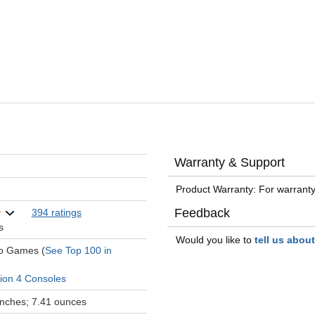
Warranty & Support
Product Warranty: For warranty
Feedback
394 ratings
s
Would you like to
tell us abou
eo Games (
See Top 100 in
tion 4 Consoles
 inches; 7.41 ounces