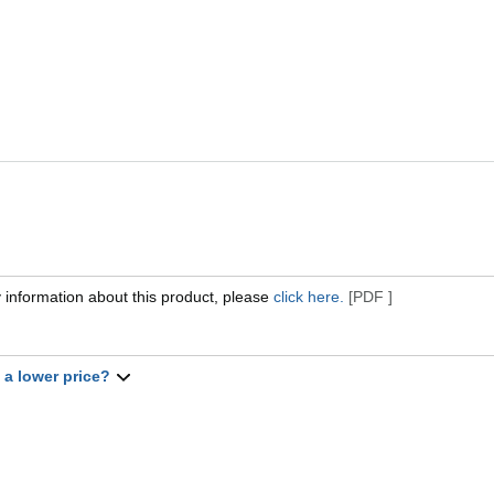
 information about this product, please
click here.
[PDF ]
t a lower price?