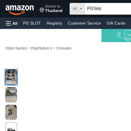
Deliver to
All
Thailand
PG SLOT
Registry
Customer Service
Gift Cards
All
›
›
Video Games
PlayStation 4
Consoles