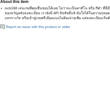
About this item
mcb168 เล่นเกมที่คุณชื่นชอบได้เลย ไม่ว่าจะเป็นคาสิโน หรือ กีฬา ที่นี่
ของขวัญหลังลงทะเบียน เรายังมี API ลิขสิทธิ์แท้ มั่นใจได้ในความปลอดภั
แลกรางวัล หรือเข้าสู่เกมพรีเมียมแบบไม่ต้องจ่ายเพิ่ม แค่ลงทะเบียนเริ่มต
Report an issue with this product or seller