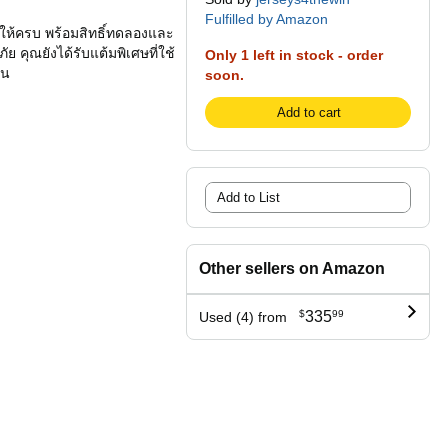
Fulfilled by Amazon
มีให้ครบ พร้อมสิทธิ์ทดลองและ
ย คุณยังได้รับแต้มพิเศษที่ใช้
Only 1 left in stock - order
้น
soon.
Add to cart
Add to List
Other sellers on Amazon
$
335
99
Used (4) from