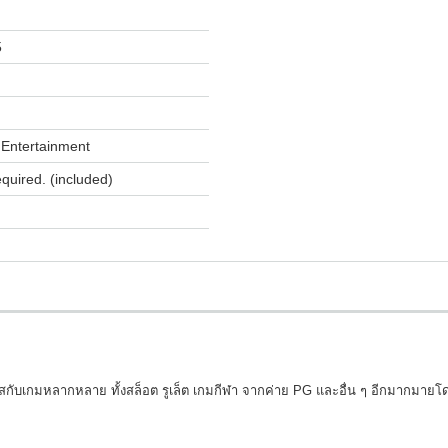
5
Entertainment
equired. (included)
ัสกับเกมหลากหลาย ทั้งสล็อต รูเล็ต เกมกีฬา จากค่าย PG และอื่น ๆ อีกมากมายโดย