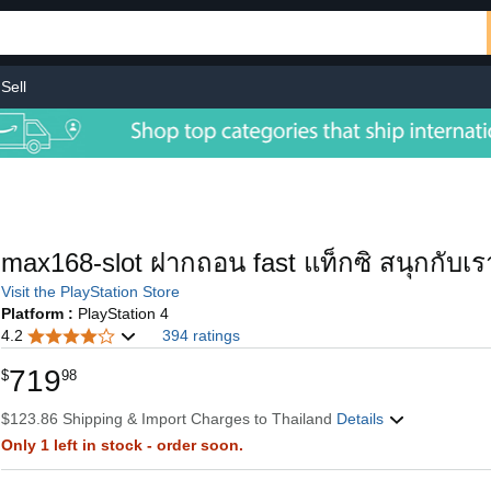
Sell
max168-slot ฝากถอน fast แท็กซิ สนุกกับเ
Visit the PlayStation Store
Platform :
PlayStation 4
4.2
394 ratings
719
$
98
$123.86 Shipping & Import Charges to Thailand
Details
Only 1 left in stock - order soon.