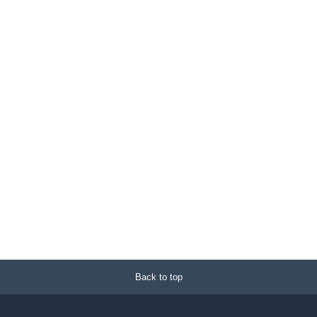
Back to top