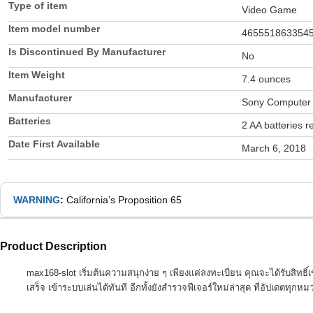
Type of item
Video Game
Item model number
465551863354
Is Discontinued By Manufacturer
No
Item Weight
7.4 ounces
Manufacturer
Sony Computer 
Batteries
2 AA batteries r
Date First Available
March 6, 2018
WARNING
:
California’s Proposition 65
Product Description
max168-slot เริ่มต้นความสนุกง่าย ๆ เพียงแค่ลงทะเบียน คุณจะได้รับสิทธ
เสร็จ เข้าระบบเล่นได้ทันที อีกทั้งยังสำรวจฟีเจอร์ใหม่ล่าสุด ที่อัปเดตทุกห