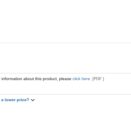
 information about this product, please
click here.
[PDF ]
t a lower price?