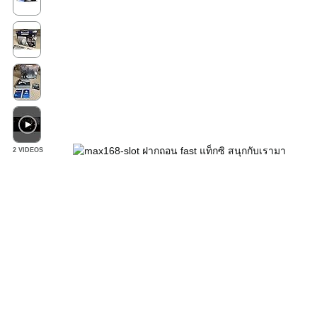
2 VIDEOS