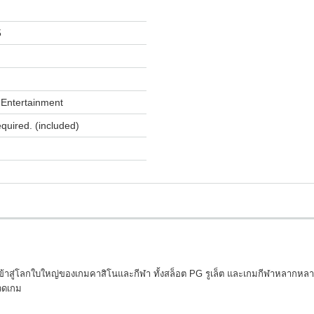
5
Entertainment
equired. (included)
ิ์เข้าสู่โลกใบใหญ่ของเกมคาสิโนและกีฬา ทั้งสล็อต PG รูเล็ต และเกมกีฬาหลากหล
มวดเกม