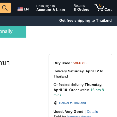
0
Returns
Hello, sign in
EN
& Orders
Cart
Account & Lists
Get free shipping to Thailand
รามา
Buy used:
$860.85
Delivery
Saturday, April 12
to
Thailand
Or fastest delivery
Thursday,
April 10
. Order within
16 hrs 8
mins
Deliver to
Thailand
Used: Very Good
|
Details
Sold by
jerseys4thewin