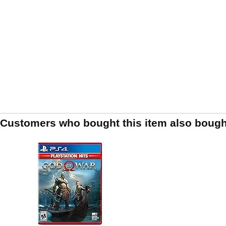
Customers who bought this item also bough