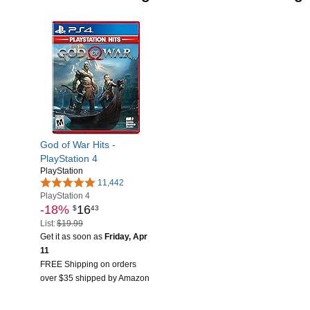
God of War Hits -
PlayStation 4
PlayStation
11,442
PlayStation 4
-18%
16
$
43
List:
$19.99
Get it as soon as
Friday, Apr
11
FREE Shipping on orders
over $35 shipped by Amazon