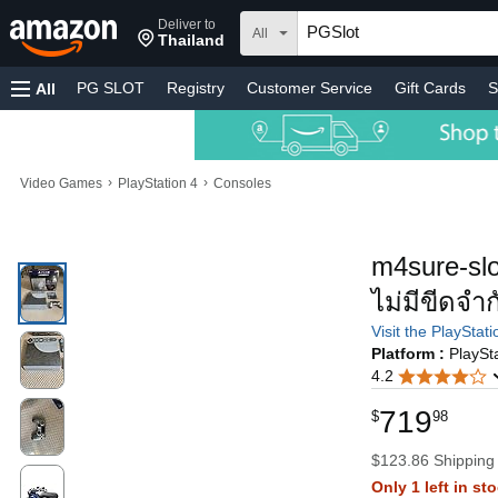
Deliver to
All
Thailand
PG SLOT
Registry
Customer Service
Gift Cards
S
All
›
›
Video Games
PlayStation 4
Consoles
m4sure-slo
ไม่มีขีดจำ
Visit the PlayStat
Platform :
PlaySt
4.2
719
$
98
$123.86 Shipping
Only 1 left in st