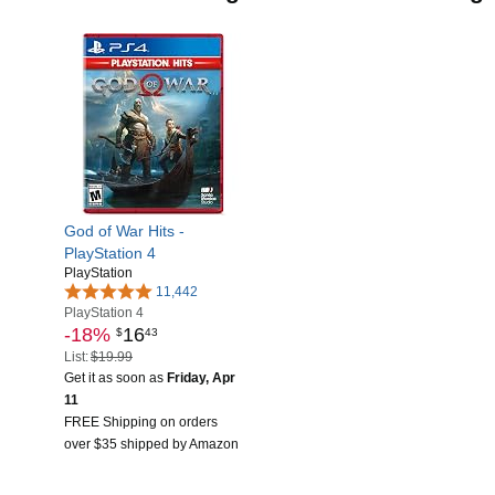
God of War Hits -
PlayStation 4
PlayStation
11,442
PlayStation 4
-18%
16
$
43
List:
$19.99
Get it as soon as
Friday, Apr
11
FREE Shipping on orders
over $35 shipped by Amazon