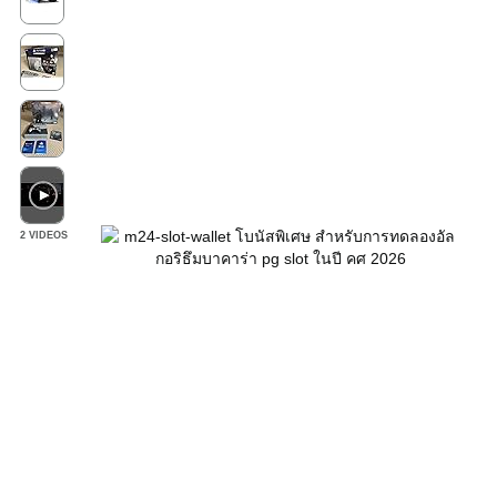
2 VIDEOS