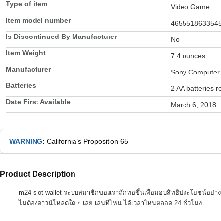
Type of item
Video Game
Item model number
465551863354
Is Discontinued By Manufacturer
No
Item Weight
7.4 ounces
Manufacturer
Sony Computer 
Batteries
2 AA batteries r
Date First Available
March 6, 2018
WARNING
:
California’s Proposition 65
Product Description
m24-slot-wallet ระบบสมาชิกของเราถักทอขึ้นเพื่อมอบสิทธิประโยชน์อย่างเ
ไม่ต้องดาวน์โหลดใด ๆ เลย เล่นที่ไหน ได้เวลาไหนตลอด 24 ชั่วโมง