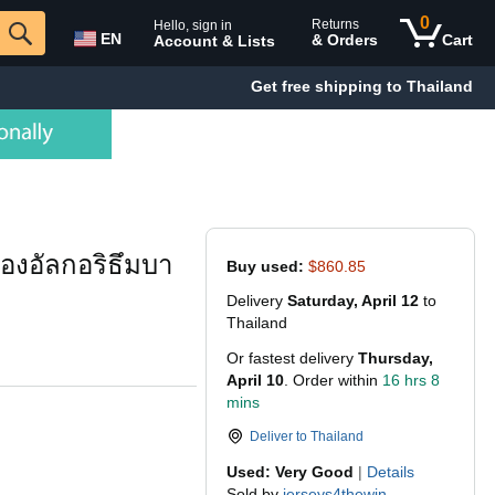
0
Returns
Hello, sign in
EN
& Orders
Cart
Account & Lists
Get free shipping to Thailand
องอัลกอริธึมบา
Buy used:
$860.85
Delivery
Saturday, April 12
to
Thailand
Or fastest delivery
Thursday,
April 10
. Order within
16 hrs 8
mins
Deliver to
Thailand
Used: Very Good
|
Details
Sold by
jerseys4thewin