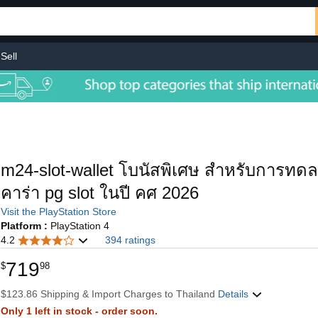
Sell
m24-slot-wallet โบนัสพิเศษ สำหรับการทดล
คาร่า pg slot ในปี คศ 2026
Visit the PlayStation Store
Platform :
PlayStation 4
4.2
394 ratings
719
$
98
$123.86 Shipping & Import Charges to Thailand
Details
Only 1 left in stock - order soon.