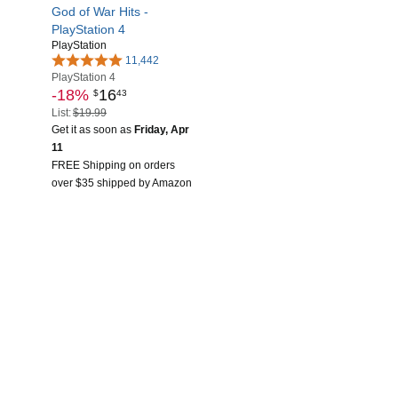
God of War Hits -
PlayStation 4
PlayStation
11,442
PlayStation 4
-18%
16
$
43
List:
$19.99
Get it as soon as
Friday, Apr
11
FREE Shipping on orders
over $35 shipped by Amazon