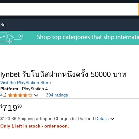
Sell
lynbet รับโบนัสฝากหนึ่งครั้ง 50000 บาท
Visit the PlayStation Store
Platform :
PlayStation 4
4.2
394 ratings
719
$
98
$123.86 Shipping & Import Charges to Thailand
Details
Only 1 left in stock - order soon.