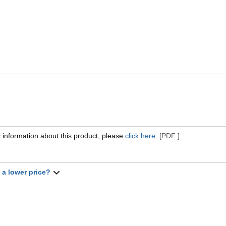
 information about this product, please
click here.
[PDF ]
t a lower price?