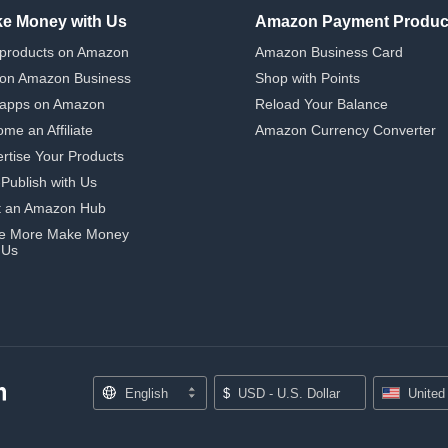
e Money with Us
Amazon Payment Produc
 products on Amazon
Amazon Business Card
 on Amazon Business
Shop with Points
 apps on Amazon
Reload Your Balance
me an Affiliate
Amazon Currency Converter
rtise Your Products
-Publish with Us
t an Amazon Hub
e More Make Money
 Us
English
$
USD - U.S. Dollar
United