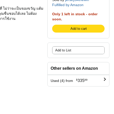
Fulfilled by Amazon
ี่ ไม่ว่าจะเป็นของขวัญ แต้ม
ุณชื่นชอบได้เลย ไม่ต้อง
Only 1 left in stock - order
การใช้งาน
soon.
Add to cart
Add to List
Other sellers on Amazon
$
335
99
Used (4) from