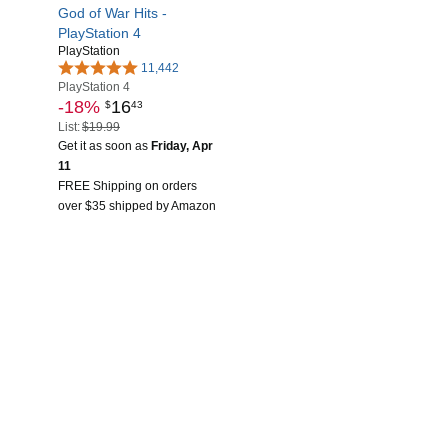
God of War Hits -
PlayStation 4
PlayStation
11,442
PlayStation 4
-18%
16
$
43
List:
$19.99
Get it as soon as
Friday, Apr
11
FREE Shipping on orders
over $35 shipped by Amazon