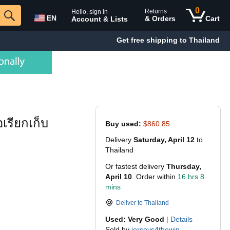
0
Returns
Hello, sign in
EN
& Orders
Cart
Account & Lists
Get free shipping to Thailand
อเรียกเก็บ
Buy used:
$860.85
Delivery
Saturday, April 12
to
Thailand
Or fastest delivery
Thursday,
April 10
. Order within
16 hrs 8
mins
Deliver to
Thailand
Used: Very Good
|
Details
Sold by
jerseys4thewin