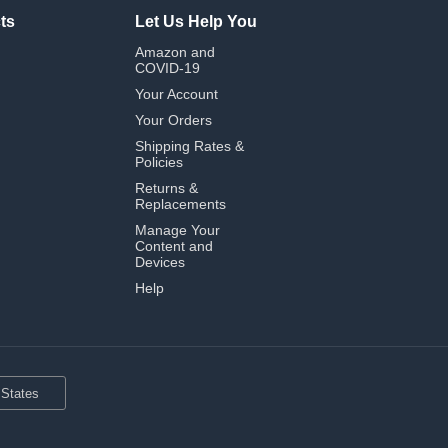
ts
Let Us Help You
Amazon and
COVID-19
Your Account
Your Orders
Shipping Rates &
Policies
Returns &
Replacements
Manage Your
Content and
Devices
Help
 States