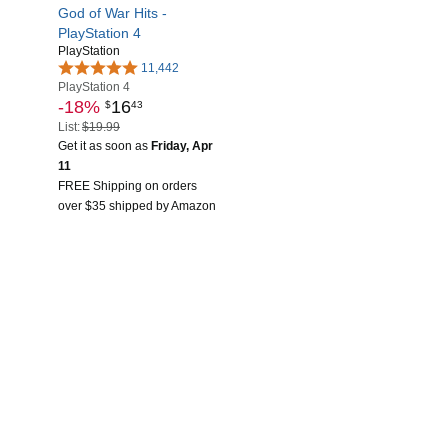
God of War Hits -
PlayStation 4
PlayStation
11,442
PlayStation 4
-18%
16
$
43
List:
$19.99
Get it as soon as
Friday, Apr
11
FREE Shipping on orders
over $35 shipped by Amazon