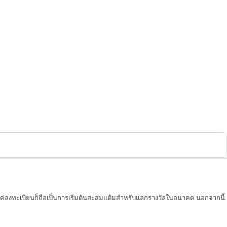
ยงแค่ลงทะเบียนก็ถือเป็นการเริ่มต้นสะสมแต้มสำหรับแลกรางวัลในอนาคต นอกจากนี้