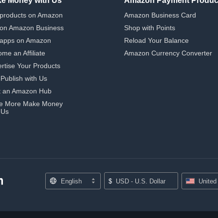
e Money with Us
Amazon Payment Produc
 products on Amazon
Amazon Business Card
 on Amazon Business
Shop with Points
 apps on Amazon
Reload Your Balance
me an Affiliate
Amazon Currency Converter
rtise Your Products
-Publish with Us
t an Amazon Hub
e More Make Money
 Us
English
$
USD - U.S. Dollar
United