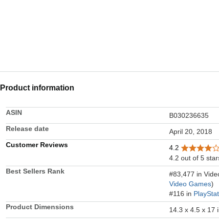
Product information
ASIN
B030236635
Release date
April 20, 2018
Customer Reviews
4.2
4.2 out of 5 star
Best Sellers Rank
#83,477 in Vid
Video Games
)
#116 in
PlaySta
Product Dimensions
14.3 x 4.5 x 17