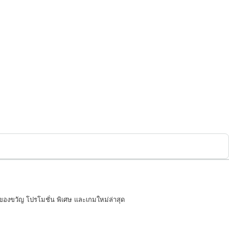
ัสของขวัญ โปรโมชั่น พิเศษ และเกมใหม่ล่าสุด