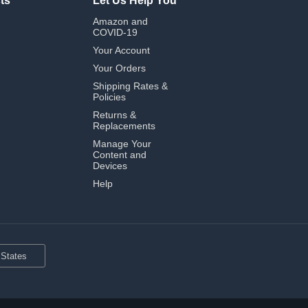
ts
Let Us Help You
Amazon and
COVID-19
Your Account
Your Orders
Shipping Rates &
Policies
Returns &
Replacements
Manage Your
Content and
Devices
Help
 States