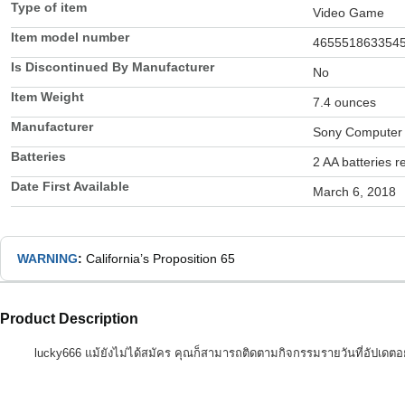
Type of item
Video Game
Item model number
465551863354
Is Discontinued By Manufacturer
No
Item Weight
7.4 ounces
Manufacturer
Sony Computer 
Batteries
2 AA batteries r
Date First Available
March 6, 2018
WARNING
:
California’s Proposition 65
Product Description
lucky666 แม้ยังไม่ได้สมัคร คุณก็สามารถติดตามกิจกรรมรายวันที่อัปเดตอย่