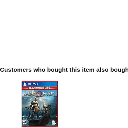
Customers who bought this item also bough