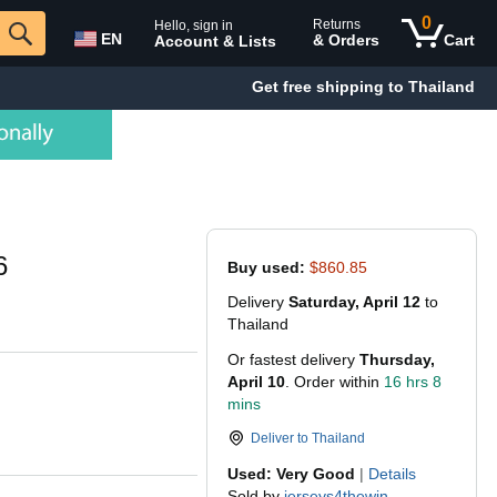
0
Returns
Hello, sign in
EN
& Orders
Cart
Account & Lists
Get free shipping to Thailand
6
Buy used:
$860.85
Delivery
Saturday, April 12
to
Thailand
Or fastest delivery
Thursday,
April 10
. Order within
16 hrs 8
mins
Deliver to
Thailand
Used: Very Good
|
Details
Sold by
jerseys4thewin