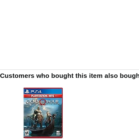
Customers who bought this item also bough