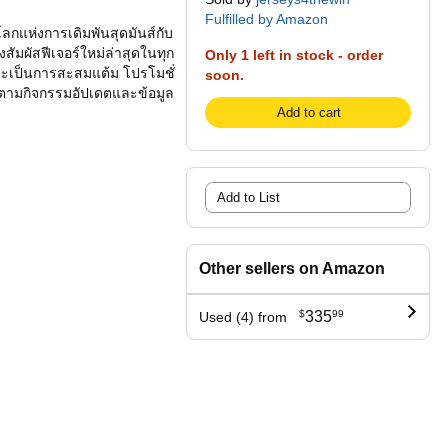
Fulfilled by Amazon
โลกแห่งการเดิมพันสุดมันส์กับ
สัมผัสฟีเจอร์ใหม่ล่าสุดในทุก
Only 1 left in stock - order
าจะเป็นการสะสมแต้ม โปรโมชั่
soon.
ดตามกิจกรรมอัปเดตและข้อมูล
Add to cart
Add to List
Other sellers on Amazon
$
335
99
Used (4) from