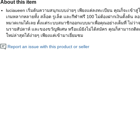
About this item
luciaueen เริ่มต้นความสนุกแบบง่ายๆ เพียงแค่ลงทะเบียน คุณก็จะเข้าสู่
เกมหลากหลายทั้ง สล็อต รูเล็ต และกีฬาฟรี 100 ไม่ต้องฝากเงินตั้งต้น ลอง
หมวดเกมได้เลย ตั้งแต่ระบบสมาชิกออกแบบมาเพื่อคุณอย่างเต็มที่ ไม่ว่
นรายสัปดาห์ และของขวัญพิเศษ หรือแม้ยังไม่ได้สมัคร คุณก็สามารถติ
ใหม่ล่าสุดได้ง่ายๆ เพียงแค่เข้ามาเยี่ยมชม
Report an issue with this product or seller