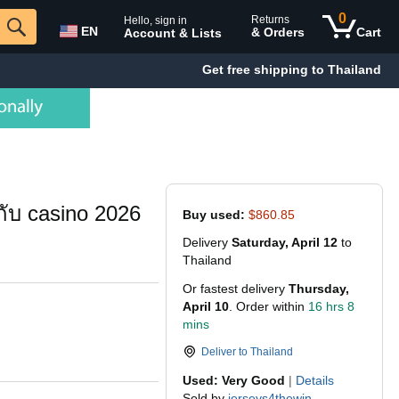
0
Returns
Hello, sign in
EN
& Orders
Cart
Account & Lists
Get free shipping to Thailand
กับ casino 2026
Buy used:
$860.85
Delivery
Saturday, April 12
to
Thailand
Or fastest delivery
Thursday,
April 10
. Order within
16 hrs 8
mins
Deliver to
Thailand
Used: Very Good
|
Details
Sold by
jerseys4thewin