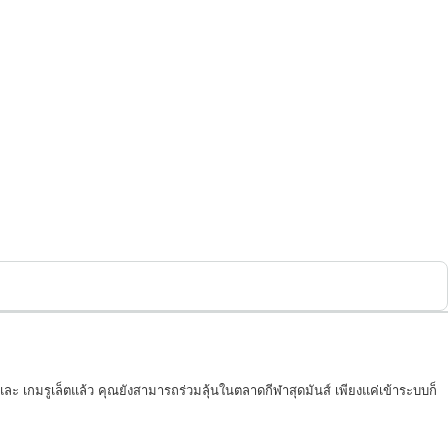
ะ เกมรูเล็ตแล้ว คุณยังสามารถร่วมลุ้นในตลาดกีฬาสุดมันส์ เพียงแค่เข้าระบบก็