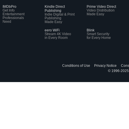
IMDbPro
Kindle Direct
Prime Video Direct
Get Info
Video Distribution
Publishing
Entertainment
Made Easy
Indie Digital & Print
Professionals
Publishing
Need
Made Easy
eero WiFi
Blink
Stream 4K Video
Smart Security
in Every Room
for Every Home
Conditions of Use
Privacy Notice
Cons
© 1996-2025, 