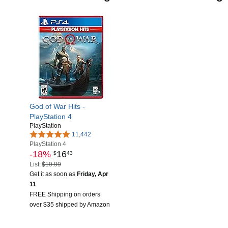
God of War Hits -
PlayStation 4
PlayStation
11,442
PlayStation 4
-18%
16
$
43
List:
$19.99
Get it as soon as
Friday, Apr
11
FREE Shipping on orders
over $35 shipped by Amazon