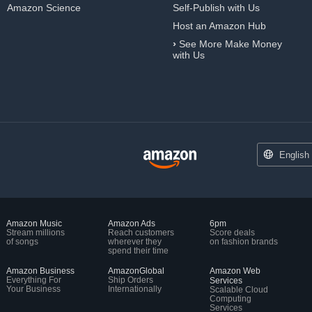
Amazon Science
Self-Publish with Us
Host an Amazon Hub
›
See More Make Money
with Us
English
Amazon Music
Amazon Ads
6pm
Stream millions
Reach customers
Score deals
of songs
wherever they
on fashion brands
spend their time
Amazon Business
AmazonGlobal
Amazon Web
Everything For
Ship Orders
Services
Your Business
Internationally
Scalable Cloud
Computing
Services