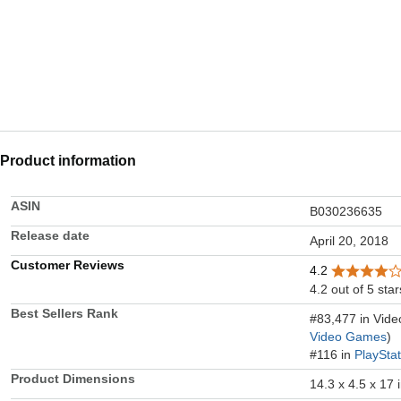
Product information
ASIN
B030236635
Release date
April 20, 2018
Customer Reviews
4.2
4.2 out of 5 star
Best Sellers Rank
#83,477 in Vid
Video Games
)
#116 in
PlaySta
Product Dimensions
14.3 x 4.5 x 17