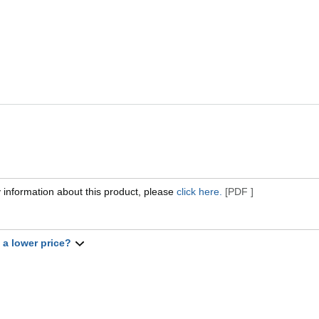
 information about this product, please
click here.
[PDF ]
t a lower price?