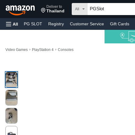
Deliver to
All
Thailand
PG SLOT
Registry
Customer Service
Gift Cards
All
›
›
Video Games
PlayStation 4
Consoles