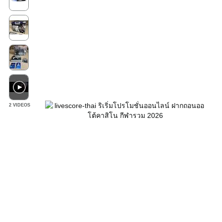
2 VIDEOS