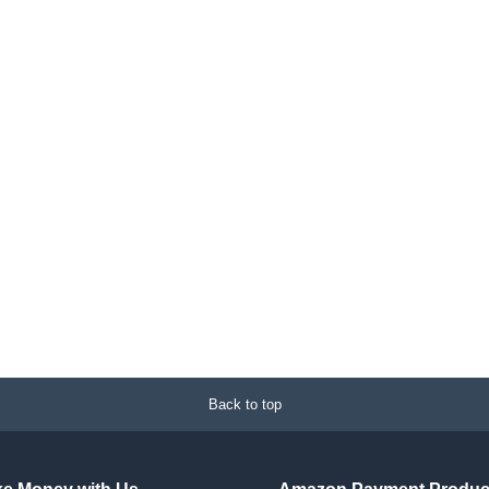
Back to top