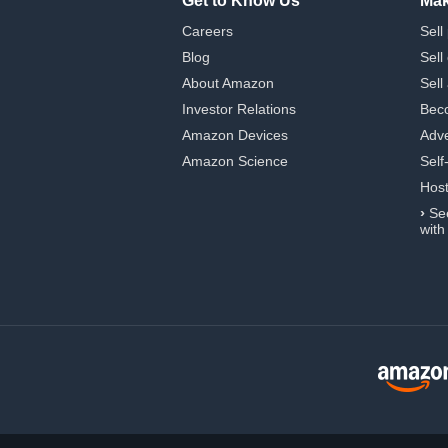
Get to Know Us
Mak
Careers
Sell
Blog
Sell
About Amazon
Sell
Investor Relations
Beco
Amazon Devices
Adve
Amazon Science
Self
Hos
›
Se
with