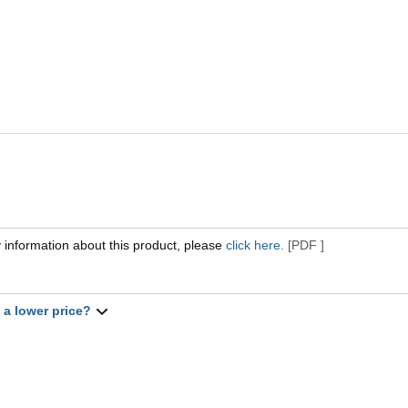
 information about this product, please
click here.
[PDF ]
t a lower price?