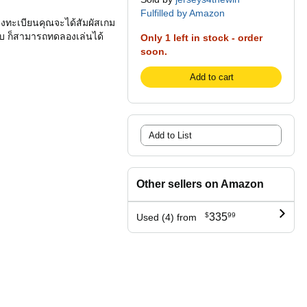
Fulfilled by Amazon
ลงทะเบียนคุณจะได้สัมผัสเกม
ะบบ ก็สามารถทดลองเล่นได้
Only 1 left in stock - order
soon.
Add to cart
Add to List
Other sellers on Amazon
$
335
99
Used (4) from