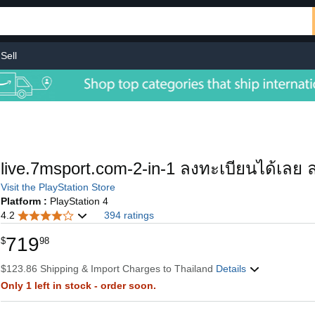
Sell
live.7msport.com-2-in-1 ลงทะเบียนได้เลย 
Visit the PlayStation Store
Platform :
PlayStation 4
4.2
394 ratings
719
$
98
$123.86 Shipping & Import Charges to Thailand
Details
Only 1 left in stock - order soon.