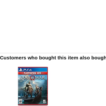
Customers who bought this item also bough